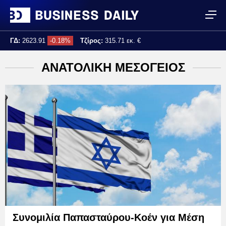
ΓΔ:
2623.91
-0.18%
Τζίρος:
315.71 εκ. €
Τελ. ενημέρωση:
17:25:04
ΑΝΑΤΟΛΙΚΗ ΜΕΣΟΓΕΙΟΣ
Συνομιλία Παπασταύρου-Κοέν για Μέση