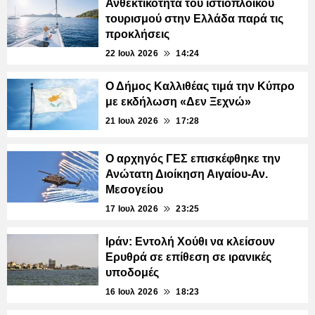
Ανθεκτικότητα του ιστιοπλοϊκού
τουρισμού στην Ελλάδα παρά τις
προκλήσεις
22 Ιουλ 2026
14:24
Ο Δήμος Καλλιθέας τιμά την Κύπρο
με εκδήλωση «Δεν Ξεχνώ»
21 Ιουλ 2026
17:28
Ο αρχηγός ΓΕΣ επισκέφθηκε την
Ανώτατη Διοίκηση Αιγαίου-Αν.
Μεσογείου
17 Ιουλ 2026
23:25
Ιράν: Εντολή Χούθι να κλείσουν
Ερυθρά σε επίθεση σε ιρανικές
υποδομές
16 Ιουλ 2026
18:23