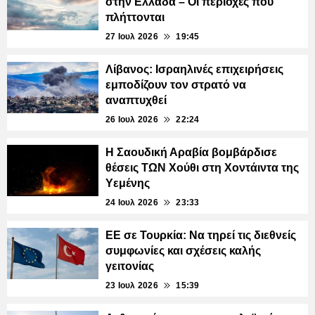
στην Ελλάδα – Οι περιοχές που
πλήττονται
27 Ιουλ 2026
19:45
Λίβανος: Ισραηλινές επιχειρήσεις
εμποδίζουν τον στρατό να
αναπτυχθεί
26 Ιουλ 2026
22:24
Η Σαουδική Αραβία βομβάρδισε
θέσεις ΤΩΝ Χούθι στη Χοντάιντα της
Υεμένης
24 Ιουλ 2026
23:33
ΕΕ σε Τουρκία: Να τηρεί τις διεθνείς
συμφωνίες και σχέσεις καλής
γειτονίας
23 Ιουλ 2026
15:39