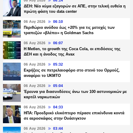
06 Αυγ 2026
06:14
ΔΕΗ: Νέο κύμα εξαγορών σε ΑΠΕ, στην τελική ευθεία η
πρώτη φάση του data center
06 Αυγ 2026
06:10
Περιθώριο ανόδου έως +20% για τις μετοχές των
τραπεζών «βλέπει» η Goldman Sachs
06 Αυγ 2026
06:07
H Metlen, το growth της Coca Cola, οι επιδόσεις της
ΔΕΗ και η άνοδος της Avax
06 Αυγ 2026
05:32
Εκρήξεις σε πετρελαιοφόρο στο στενό του Ορμούζ,
αναφέρει το UKMTO
06 Αυγ 2026
05:04
Έρευνα για διασυνδέσεις άνω των 100 αστυνομικών με
καρτέλ ναρκωτικών
06 Αυγ 2026
04:33
ΗΠΑ: Προεδρικό ελικόπτερο πέρασε επικίνδυνα κοντά
σε αεροσκάφος στην Ουάσιγκτον
06 Αυγ 2026
03:44