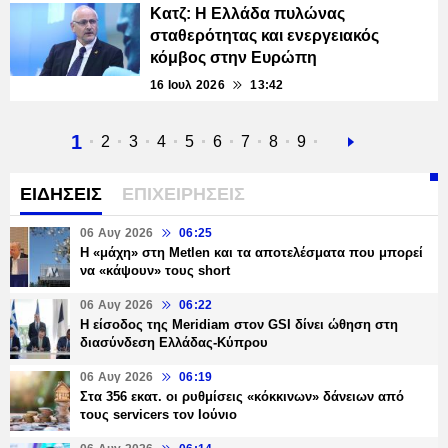
Κατζ: Η Ελλάδα πυλώνας
σταθερότητας και ενεργειακός
κόμβος στην Ευρώπη
16 Ιουλ 2026
13:42
Τρέχουσα
1
Σελίδα
2
Σελίδα
3
Σελίδα
4
Σελίδα
5
Σελίδα
6
Σελίδα
7
Σελίδα
8
Σελίδα
9
Next
σελίδα
page
ΕΙΔΗΣΕΙΣ
ΕΠΙΧΕΙΡΗΣΕΙΣ
06 Αυγ 2026
06:25
H «μάχη» στη Metlen και τα αποτελέσματα που μπορεί
να «κάψουν» τους short
06 Αυγ 2026
06:22
Η είσοδος της Meridiam στον GSI δίνει ώθηση στη
διασύνδεση Ελλάδας-Κύπρου
06 Αυγ 2026
06:19
Στα 356 εκατ. οι ρυθμίσεις «κόκκινων» δάνειων από
τους servicers τον Ιούνιο