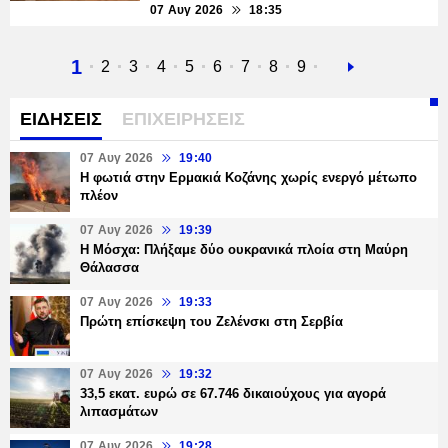
07 Αυγ 2026
18:35
Τρέχουσα
1
Σελίδα
2
Σελίδα
3
Σελίδα
4
Σελίδα
5
Σελίδα
6
Σελίδα
7
Σελίδα
8
Σελίδα
9
Next
σελίδα
page
ΕΙΔΗΣΕΙΣ
ΕΠΙΧΕΙΡΗΣΕΙΣ
07 Αυγ 2026
19:40
Η φωτιά στην Ερμακιά Κοζάνης χωρίς ενεργό μέτωπο
πλέον
07 Αυγ 2026
19:39
Η Μόσχα: Πλήξαμε δύο ουκρανικά πλοία στη Μαύρη
Θάλασσα
07 Αυγ 2026
19:33
Πρώτη επίσκεψη του Ζελένσκι στη Σερβία
07 Αυγ 2026
19:32
33,5 εκατ. ευρώ σε 67.746 δικαιούχους για αγορά
λιπασμάτων
07 Αυγ 2026
19:28