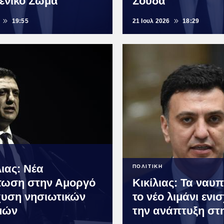
μενικό Σώμα
Σούδα"
19:55
21 Ιουλ 2026
18:29
λιας: Νέα
ΠΟΛΙΤΙΚΗ
ωση στην Αμοργό
Κικίλιας: Τα ναυπ
χυση νησιωτικών
το νέο λιμάνι ενι
μών
την ανάπτυξη στ