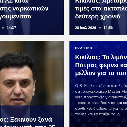
ία ΛΣ κατά
Κικίλιας: Αμετάβλ
ησης ναρκωτικών
τιμές στα ακτοπλο
γουμενίτσα
δεύτερη χρονιά
14:37
28 Ιουλ 2026
14:56
ΠΟΛΙΤΙΚΗ
Κικίλιας: Το λιμάν
Πάτρας φέρνει κ
μέλλον για τα παι
Ο Β. Κικίλιας τόνισε στο λιμά
ότι το εγκεκριμένο Master P
νέες προοπτικές για ανάπτυξ
περισσότερες δουλειές και κ
συνθήκες διαβίωσης για τις ο
πόλης και τα παιδιά τους.
ος: Ξεκινούν ξανά