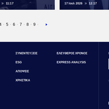
11:17
17 Ιουλ 2026
12:17
α
ίδα
Σελίδα
4
Σελίδα
5
Σελίδα
6
Σελίδα
7
Σελίδα
8
Σελίδα
9
Next
page
ΣΥΝΕΝΤΕΥΞΕΙΣ
ΕΛΕΥΘΕΡΟΣ ΧΡΟΝΟΣ
ESG
EXPRESS ANALYSIS
ΑΠΟΨΕΙΣ
ΧΡΗΣΤΙΚΑ