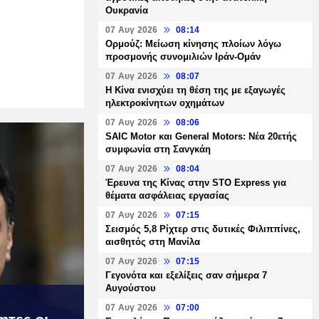
Ουκρανία
07 Αυγ 2026
08:14
Ορμούζ: Μείωση κίνησης πλοίων λόγω
προσμονής συνομιλιών Ιράν-Ομάν
07 Αυγ 2026
08:07
Η Κίνα ενισχύει τη θέση της με εξαγωγές
ηλεκτροκίνητων οχημάτων
07 Αυγ 2026
08:06
SAIC Motor και General Motors: Νέα 20ετής
συμφωνία στη Σανγκάη
07 Αυγ 2026
08:04
Έρευνα της Κίνας στην STO Express για
θέματα ασφάλειας εργασίας
07 Αυγ 2026
07:15
Σεισμός 5,8 Ρίχτερ στις δυτικές Φιλιππίνες,
αισθητός στη Μανίλα
07 Αυγ 2026
07:15
Γεγονότα και εξελίξεις σαν σήμερα 7
Αυγούστου
07 Αυγ 2026
07:00