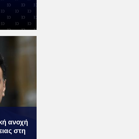
ική ανοχή
ειας στη