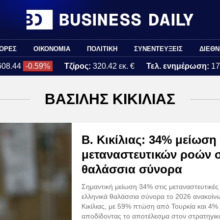
ΟΡΕΣ
ΟΙΚΟΝΟΜΙΑ
ΠΟΛΙΤΙΚΗ
ΣΥΝΕΝΤΕΥΞΕΙΣ
ΔΙΕΘΝ
608.44
-0.59%
Τζίρος:
320.42 εκ. €
Τελ. ενημέρωση:
17
ΒΑΣΙΛΗΣ ΚΙΚΙΛΙΑΣ
Β. Κικίλιας: 34% μείωση
μεταναστευτικών ροών 
θαλάσσια σύνορα
Σημαντική μείωση 34% στις μεταναστευτικές
ελληνικά θαλάσσια σύνορα το 2026 ανακοίνω
Κικίλιας, με 59% πτώση από Τουρκία και 4%
αποδίδοντας το αποτέλεσμα στον στρατηγικ