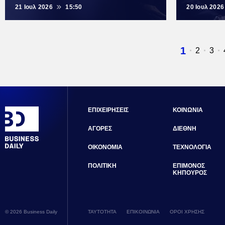
21 Ιουλ 2026
15:50
20 Ιουλ 2026
Τρέχουσ
1
Σελίδα
2
Σελ
3
σελίδα
ΕΠΙΧΕΙΡΗΣΕΙΣ
ΚΟΙΝΩΝΙΑ
ΑΓΟΡΕΣ
ΔΙΕΘΝΗ
ΟΙΚΟΝΟΜΙΑ
ΤΕΧΝΟΛΟΓΙΑ
ΠΟΛΙΤΙΚΗ
ΕΠΙΜΟΝΟΣ
ΚΗΠΟΥΡΟΣ
© 2026 Business Daily
ΤΑΥΤΟΤΗΤΑ
ΕΠΙΚΟΙΝΩΝΙΑ
ΟΡΟΙ ΧΡΗΣΗΣ