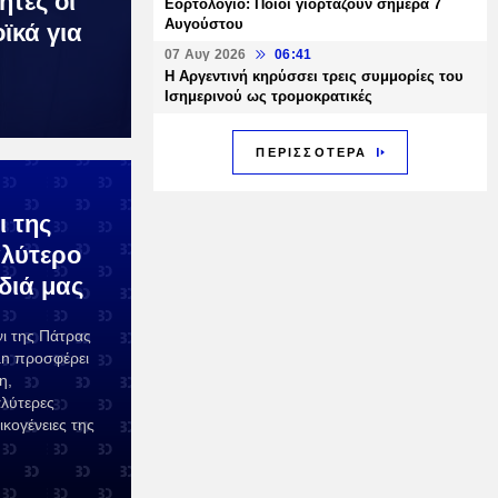
ητες οι
Εορτολόγιο: Ποιοι γιορτάζουν σήμερα 7
Αυγούστου
ϊκά για
07 Αυγ 2026
06:41
Η Αργεντινή κηρύσσει τρεις συμμορίες του
Ισημερινού ως τρομοκρατικές
ΠΕΡΙΣΣΟΤΕΡΑ
ι της
αλύτερο
διά μας
νι της Πάτρας
lan προσφέρει
η,
αλύτερες
ικογένειες της