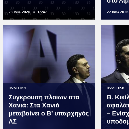
στο Λι
23 Ιουλ 2026
15:47
22 Ιουλ 2026
ΠΟΛΙΤΙΚΗ
ΠΟΛΙΤΙΚΗ
Σύγκρουση πλοίων στα
Β. Κικί
Χανιά: Στα Χανιά
αφαλάτ
μεταβαίνει ο Β’ υπαρχηγός
– Ενίσ
ΛΣ
υποδο