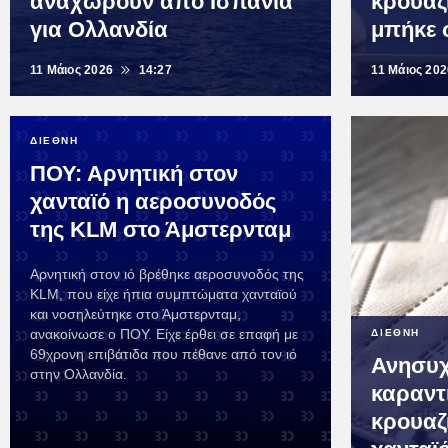
αναχωρούν από Ισπανία
κρουαζ
για Ολλανδία
μπήκε 
11 Μάιος 2026
14:27
11 Μάιος 20
ΔΙΕΘΝΗ
ΠΟΥ: Αρνητική στον
χανταϊό η αεροσυνοδός
της KLM στο Άμστερνταμ
Αρνητική στον ιό βρέθηκε αεροσυνοδός της
KLM, που είχε ήπια συμπτώματα χανταϊού
και νοσηλεύτηκε στο Άμστερνταμ,
ανακοίνωσε ο ΠΟΥ. Είχε έρθει σε επαφή με
ΔΙΕΘΝΗ
69χρονη επιβάτιδα που πέθανε από τον ιό
Ανησυχ
στην Ολλανδία.
καραντ
κρουαζ