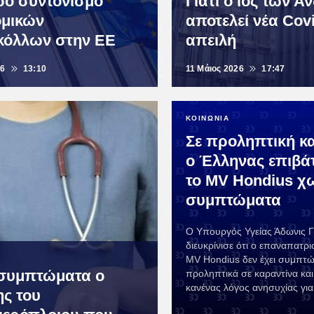
ρο συντονισμό
Γιατί ο ιός των Ά
ομικών
αποτελεί νέα Cov
όλλων στην ΕΕ
απειλή
26
13:10
11 Μάιος 2026
17:47
ΚΟΙΝΩΝΙΑ
Σε προληπτική κ
ο Έλληνας επιβά
το MV Hondius χ
συμπτώματα
Ο Υπουργός Υγείας Άδωνις 
διευκρίνισε ότι ο επαναπατρι
MV Hondius δεν έχει συμπτώμ
συμπτώματα ο
προληπτικά σε καραντίνα και
κανένας λόγος ανησυχίας για 
ης του