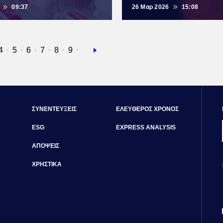
09:37
26 Μαρ 2026
15:08
α
ίδα
Σελίδα
4
Σελίδα
5
Σελίδα
6
Σελίδα
7
Σελίδα
8
Σελίδα
9
Next
page
ΣΥΝΕΝΤΕΥΞΕΙΣ
ΕΛΕΥΘΕΡΟΣ ΧΡΟΝΟΣ
ESG
EXPRESS ANALYSIS
ΑΠΟΨΕΙΣ
ΧΡΗΣΤΙΚΑ