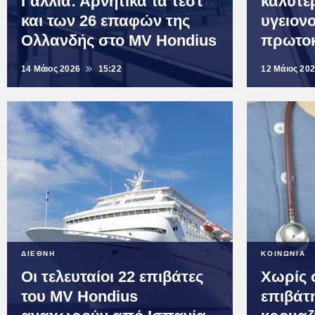
Γαλλία: Αρνητικά τα τεστ
καλύτε
και των 26 επαφών της
υγειον
Ολλανδής στο MV Hondius
πρωτοκ
14 Μάιος 2026
15:22
12 Μάιος 20
ΔΙΕΘΝΗ
ΚΟΙΝΩΝΙΑ
Οι τελευταίοι 22 επιβάτες
Χωρίς 
του MV Hondius
επιβάτ