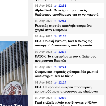
08 Αυγ 2026
12:51
Alpha Bank: Θετικές οι προοπτικές
διαθέσιμου εισοδήματος για τα νοικοκυριά
08 Αυγ 2026
12:44
Ρωσικός στρατός κατέλαβε ακόμα ένα
χωριό στην Ουκρανία
08 Αυγ 2026
12:35
ΗΠΑ: Οριακή έγκριση Τοντ Μπλανς ως
υπουργού Δικαιοσύνης από Γερουσία
08 Αυγ 2026
12:34
ΠΑΣΟΚ: Τα επιχειρήματα του κ. Σκέρτσου
αναιρούνται διαρκώς
08 Αυγ 2026
12:24
Ουκρανικός στρατός χτύπησε δύο ρωσικά
διυλιστήρια, λέει το Κίεβο
08 Αυγ 2026
12:14
ΗΠΑ: Η Γερουσία ενέκρινε προσωρινή
χρηματοδότηση, αποφεύγοντας shutdown
08 Αυγ 2026
12:00
Γιατί επέλεξε πλοίο των Βίκινκγς ο Νόλαν