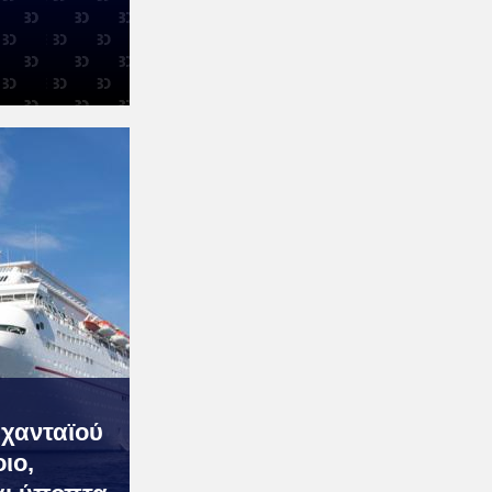
χανταϊού
ιο,