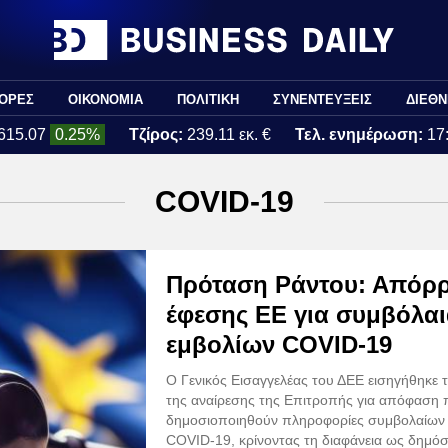
ΟΡΕΣ
ΟΙΚΟΝΟΜΙΑ
ΠΟΛΙΤΙΚΗ
ΣΥΝΕΝΤΕΥΞΕΙΣ
ΔΙΕΘΝ
615.07
0.25%
Τζίρος:
239.11 εκ. €
Τελ. ενημέρωση:
17
COVID-19
Πρόταση Ράντου: Απόρ
έφεσης ΕΕ για συμβόλα
εμβολίων COVID-19
Ο Γενικός Εισαγγελέας του ΔΕΕ εισηγήθηκε 
της αναίρεσης της Επιτροπής για απόφαση 
δημοσιοποιηθούν πληροφορίες συμβολαίων
COVID-19, κρίνοντας τη διαφάνεια ως δημό