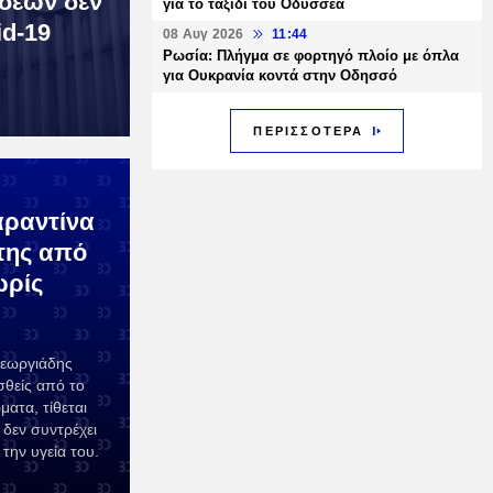
νδεων δεν
για το ταξίδι του Οδυσσέα
id-19
08 Αυγ 2026
11:44
Ρωσία: Πλήγμα σε φορτηγό πλοίο με όπλα
για Ουκρανία κοντά στην Οδησσό
ΠΕΡΙΣΣΟΤΕΡΑ
αραντίνα
της από
ωρίς
Γεωργιάδης
σθείς από το
ατα, τίθεται
 δεν συντρέχει
την υγεία του.