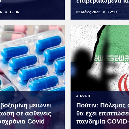
ό
επιβεβαιωμένα κ
26
12:36
05 Μάιος 2026
12:13
ΔΙΕΘΝΗ
βοξαμίνη μειώνει
Πούτιν: Πόλεμος 
πωση σε ασθενείς
θα έχει επιπτώσε
ροχρόνια Covid
πανδημία COVID