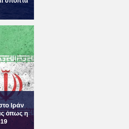
αι ύποπτα
στο Ιράν
ις όπως η
-19