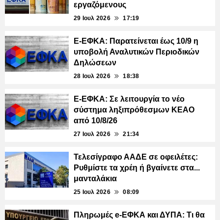
εργαζόμενους
29 Ιουλ 2026
17:19
E-ΕΦΚΑ: Παρατείνεται έως 10/9 η
υποβολή Αναλυτικών Περιοδικών
Δηλώσεων
28 Ιουλ 2026
18:38
E-ΕΦΚΑ: Σε λειτουργία το νέο
σύστημα ληξιπρόθεσμων ΚΕΑΟ
από 10/8/26
27 Ιουλ 2026
21:34
Τελεσίγραφο ΑΑΔΕ σε οφειλέτες:
Ρυθμίστε τα χρέη ή βγαίνετε στα...
μανταλάκια
25 Ιουλ 2026
08:09
Πληρωμές e-ΕΦΚΑ και ΔΥΠΑ: Τι θα