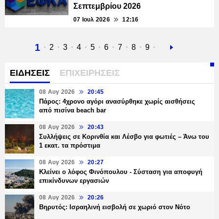
Σεπτεμβρίου 2026
07 Ιουλ 2026
12:16
Τρέχουσα
1
Σελίδα
2
Σελίδα
3
Σελίδα
4
Σελίδα
5
Σελίδα
6
Σελίδα
7
Σελίδα
8
Σελίδα
9
Next
σελίδα
page
ΕΙΔΗΣΕΙΣ
ΕΠΙΧΕΙΡΗΣΕΙΣ
08 Αυγ 2026
20:45
Πάρος: 4χρονο αγόρι ανασύρθηκε χωρίς αισθήσεις
από πισίνα beach bar
08 Αυγ 2026
20:43
Συλλήψεις σε Κορινθία και Λέσβο για φωτιές – Άνω του
1 εκατ. τα πρόστιμα
08 Αυγ 2026
20:27
Κλείνει ο λόφος Φινόπουλου - Σύσταση για αποφυγή
επικίνδυνων εργασιών
08 Αυγ 2026
20:26
Βηρυτός: Ισραηλινή εισβολή σε χωριό στον Νότο