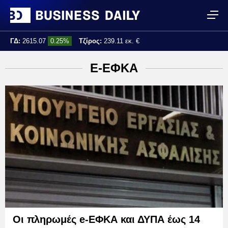
ΓΔ:
2615.07
0.25%
Τζίρος:
239.11 εκ. €
Τελ. ενημέρωση:
17:25:01
E-ΕΦΚΑ
Οι πληρωμές e-ΕΦΚΑ και ΔΥΠΑ έως 14