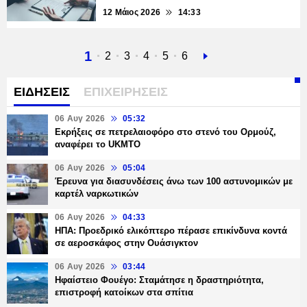
12 Μάιος 2026
14:33
Τρέχουσα
1
Σελίδα
2
Σελίδα
3
Σελίδα
4
Σελίδα
5
Σελίδα
6
Next
σελίδα
page
ΕΙΔΗΣΕΙΣ
ΕΠΙΧΕΙΡΗΣΕΙΣ
06 Αυγ 2026
05:32
Εκρήξεις σε πετρελαιοφόρο στο στενό του Ορμούζ,
αναφέρει το UKMTO
06 Αυγ 2026
05:04
Έρευνα για διασυνδέσεις άνω των 100 αστυνομικών με
καρτέλ ναρκωτικών
06 Αυγ 2026
04:33
ΗΠΑ: Προεδρικό ελικόπτερο πέρασε επικίνδυνα κοντά
σε αεροσκάφος στην Ουάσιγκτον
06 Αυγ 2026
03:44
Ηφαίστειο Φουέγο: Σταμάτησε η δραστηριότητα,
επιστροφή κατοίκων στα σπίτια