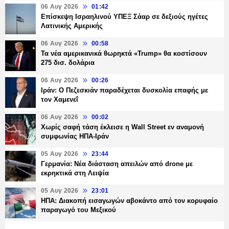
06 Αυγ 2026
01:42
Επίσκεψη Ισραηλινού ΥΠΕΞ Σάαρ σε δεξιούς ηγέτες
Λατινικής Αμερικής
06 Αυγ 2026
00:58
Τα νέα αμερικανικά θωρηκτά «Trump» θα κοστίσουν
275 δισ. δολάρια
06 Αυγ 2026
00:26
Ιράν: Ο Πεζεσκιάν παραδέχεται δυσκολία επαφής με
τον Χαμενεΐ
06 Αυγ 2026
00:02
Χωρίς σαφή τάση έκλεισε η Wall Street εν αναμονή
συμφωνίας ΗΠΑ-Ιράν
05 Αυγ 2026
23:44
Γερμανία: Νέα διάσταση απειλών από drone με
εκρηκτικά στη Λειψία
05 Αυγ 2026
23:01
ΗΠΑ: Διακοπή εισαγωγών αβοκάντο από τον κορυφαίο
παραγωγό του Μεξικού