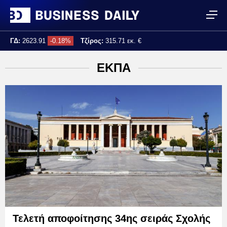
ΓΔ:
2623.91
-0.18%
Τζίρος:
315.71 εκ. €
Τελ. ενημέρωση:
17:25:04
ΕΚΠΑ
Τελετή αποφοίτησης 34ης σειράς Σχολής