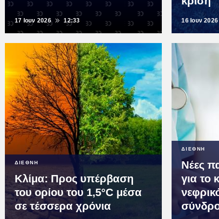
κρίση
17 Ιουν 2026
12:33
16 Ιουν 2026
ΔΙΕΘΝΗ
Νέες π
ΔΙΕΘΝΗ
Κλίμα: Προς υπέρβαση
για το 
του ορίου του 1,5°C μέσα
νεφρικ
σε τέσσερα χρόνια
σύνδρ