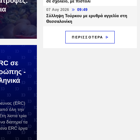
ατροφές:
σε σχολείο, με πιστόλι
ια
07 Αυγ 2026
09:49
Σύλληψη Τούρκου με ερυθρά αγγελία στη
Θεσσαλονίκη
ΠΕΡΙΣΣΟΤΕΡΑ
RC σε
υρώπης -
ληνικά
ευνας (ERC)
 από όλη την
τη λίστα τρία
να διατηρεί τα
ενα ERC έργα