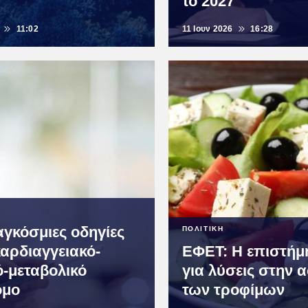
το 2027
11:02
11 Ιουν 2026
16:28
αγκόσμιες οδηγίες
ΠΟΛΙΤΙΚΗ
καρδιαγγειακό-
ΕΦΕΤ: Η επιστήμη
ό-μεταβολικό
για λύσεις στην 
ομο
των τροφίμων