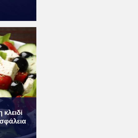
 κλειδί
ασφάλεια