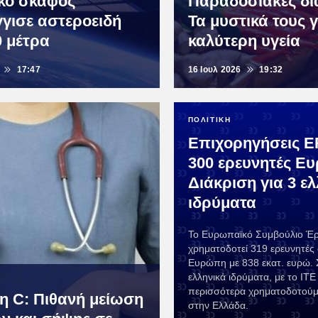
κό σκάφος
Παραδοσιακές δι
γισε αστεροειδή
Τα μυστικά τους γ
0 μέτρα
καλύτερη υγεία
17:47
16 Ιουλ 2026
19:32
ΠΟΛΙΤΙΚΗ
Επιχορηγήσεις E
300 ερευνητές Ε
Διάκριση για 3 ελ
ιδρύματα
Το Ευρωπαϊκό Συμβούλιο Έρ
χρηματοδοτεί 319 ερευνητές
Ευρώπη με 838 εκατ. ευρώ. Σ
ελληνικά ιδρύματα, με το ΙΤΕ 
περισσότερα χρηματοδοτούμ
νη C: Πιθανή μείωση
στην Ελλάδα.