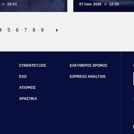
15:31
07 Ιουν 2026
12:55
α
ίδα
Σελίδα
4
Σελίδα
5
Σελίδα
6
Σελίδα
7
Σελίδα
8
Σελίδα
9
Next
page
ΣΥΝΕΝΤΕΥΞΕΙΣ
ΕΛΕΥΘΕΡΟΣ ΧΡΟΝΟΣ
ESG
EXPRESS ANALYSIS
ΑΠΟΨΕΙΣ
ΧΡΗΣΤΙΚΑ