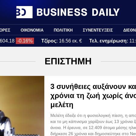
ΟΡΕΣ
ΟΙΚΟΝΟΜΙΑ
ΠΟΛΙΤΙΚΗ
ΣΥΝΕΝΤΕΥΞΕΙΣ
ΔΙΕΘΝ
604.18
-0.16%
Τζίρος:
16.56 εκ. €
Τελ. ενημέρωση:
11
ΕΠΙΣΤΗΜΗ
3 συνήθειες αυξάνουν κα
χρόνια τη ζωή χωρίς άνο
μελέτη
Μελέτη έδειξε ότι η φυσιολογική πίεση, η απ
και το μη κάπνισμα χαρίζουν έως 13 χρόνια 
άνοια. Η έρευνα, σε 12.409 άτομα μέσης ηλικ
διήρκεσε 26 χρόνια και δημοσιεύτηκε στο N