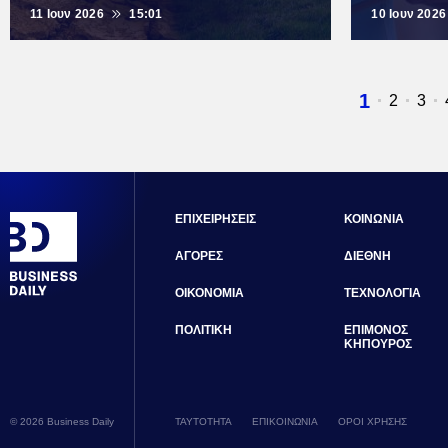
11 Ιουν 2026
15:01
10 Ιουν 2026
Τρέχουσ
1
Σελίδα
2
Σελ
3
σελίδα
ΕΠΙΧΕΙΡΗΣΕΙΣ
ΚΟΙΝΩΝΙΑ
ΑΓΟΡΕΣ
ΔΙΕΘΝΗ
ΟΙΚΟΝΟΜΙΑ
ΤΕΧΝΟΛΟΓΙΑ
ΠΟΛΙΤΙΚΗ
ΕΠΙΜΟΝΟΣ
ΚΗΠΟΥΡΟΣ
© 2026 Business Daily
ΤΑΥΤΟΤΗΤΑ
ΕΠΙΚΟΙΝΩΝΙΑ
ΟΡΟΙ ΧΡΗΣΗΣ