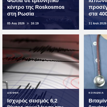
Φωτιά σε ερευνητικό
Ιαπωνι
κέντρο της Roskosmos
προσέγ
στη Ρωσία
στα 40
05 Αυγ 2026
16:19
31 Ιουλ 2026
ΔΙΕΘΝΗ
ΚΟΙΝΩΝΙΑ
Ισχυρός σεισμός 6,2
Βιταμί