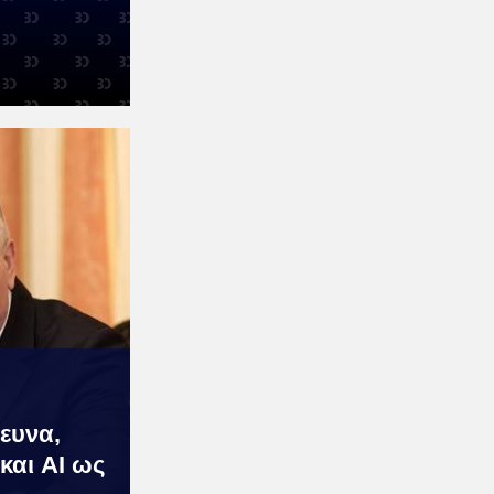
ευνα,
και AI ως