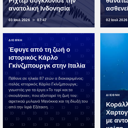
Ρίχτερ συγκλόνισε την
θανάτω
ανατολική Ινδονησία
ασθενε
03 Ιουλ 2026
07:47
02 Ιουλ 2026
ΔΙΕΘΝΗ
Έφυγε από τη ζωή ο
ιστορικός Κάρλο
Γκίνζμπουργκ στην Ιταλία
Πέθανε σε ηλικία 87 ετών ο διακεκριμένος
ιταλός ιστορικός Κάρλο Γκίνζμπουργκ,
γνωστός για το έργο «Το τυρί και τα
σκουλήκια», που εξιστορεί τη ζωή του
ΔΙΕΘΝΗ
αιρετικού μυλωνά Μενόκκιο και τη δίωξή του
Κοράλλ
από την Ιερά Εξέταση.
Χαρτογ
με αντο