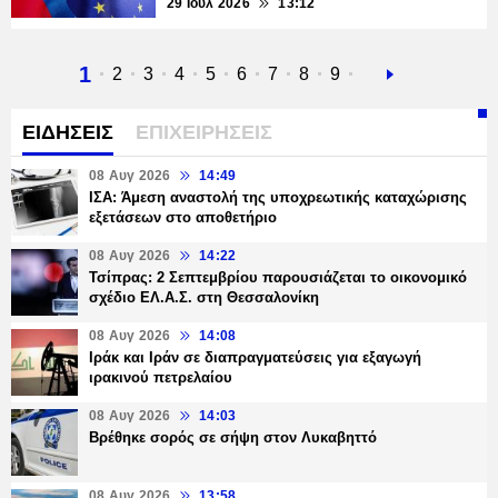
29 Ιουλ 2026
13:12
Τρέχουσα
1
Σελίδα
2
Σελίδα
3
Σελίδα
4
Σελίδα
5
Σελίδα
6
Σελίδα
7
Σελίδα
8
Σελίδα
9
Next
σελίδα
page
ΕΙΔΗΣΕΙΣ
ΕΠΙΧΕΙΡΗΣΕΙΣ
08 Αυγ 2026
14:49
ΙΣΑ: Άμεση αναστολή της υποχρεωτικής καταχώρισης
εξετάσεων στο αποθετήριο
08 Αυγ 2026
14:22
Τσίπρας: 2 Σεπτεμβρίου παρουσιάζεται το οικονομικό
σχέδιο ΕΛ.Α.Σ. στη Θεσσαλονίκη
08 Αυγ 2026
14:08
Ιράκ και Ιράν σε διαπραγματεύσεις για εξαγωγή
ιρακινού πετρελαίου
08 Αυγ 2026
14:03
Βρέθηκε σορός σε σήψη στον Λυκαβηττό
08 Αυγ 2026
13:58