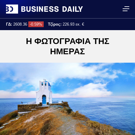
ΓΔ:
2608.36
-0.59%
Τζίρος:
226.93 εκ. €
Τελ. ενημέρωση:
16:40:36
Η ΦΩΤΟΓΡΑΦΙΑ ΤΗΣ
ΗΜΕΡΑΣ