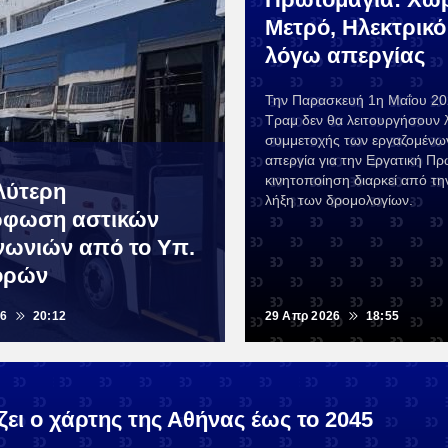
Μετρό, Ηλεκτρικό
λόγω απεργίας
Την Παρασκευή 1η Μαΐου 20
Τραμ δεν θα λειτουργήσουν
συμμετοχής των εργαζομένω
απεργία για την Εργατική Πρ
κινητοποίηση διαρκεί από τη
λύτερη
λήξη των δρομολογίων.
ρφωση αστικών
νωνιών από το Υπ.
ορών
26
20:12
29 Απρ 2026
18:55
ει ο χάρτης της Αθήνας έως το 2045