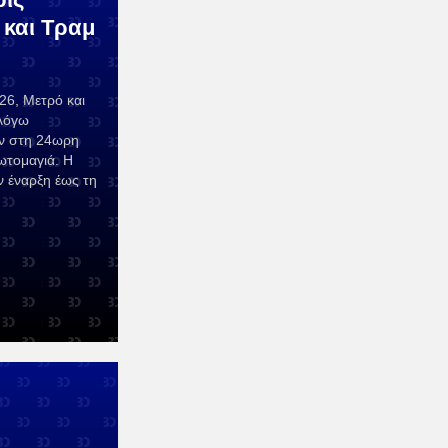
 και Τραμ
26, Μετρό και
 λόγω
ν στη 24ωρη
ωτομαγιά. Η
ν έναρξη έως τη