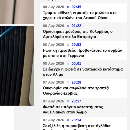
08 Αυγ 2026
02:45
Τραμπ: «Εθνική ντροπή» το μπλόκο στο
χορευτικό σαλόνι του Λευκού Οίκου
08 Αυγ 2026
01:22
Ορκίστηκε πρόεδρος της Κολομβίας ο
Αμπελάρδο ντε λα Εσπριέγια
08 Αυγ 2026
00:53
Ρωσική πρεσβεία: Προβοκάτσια το συμβάν
με drone στη Γερμανία
08 Αυγ 2026
00:01
Σε έλεγχο η φωτιά σε ναυτιλιακό κατάστημα
στον Άλιμο
07 Αυγ 2026
23:28
Οικονομία και ασφάλεια στο τραπέζι
Ουκρανίας-Σερβίας
07 Αυγ 2026
23:17
Φωτιά σε υπόγειο καταστήματος
ναυτιλιακών στον Άλιμο
07 Αυγ 2026
23:14
Σε εξέλιξη η πυρόσβεση στα Αχλάδια