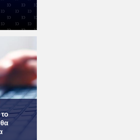
 το
 θα
α