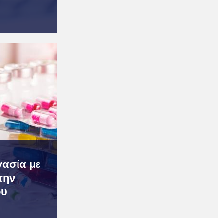
γασία με
την
ου