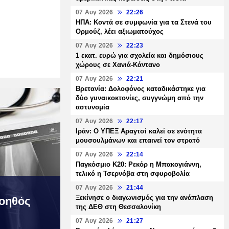
07 Αυγ 2026
22:26
ΗΠΑ: Κοντά σε συμφωνία για τα Στενά του
Ορμούζ, λέει αξιωματούχος
07 Αυγ 2026
22:23
1 εκατ. ευρώ για σχολεία και δημόσιους
χώρους σε Χανιά-Κάντανο
07 Αυγ 2026
22:21
Βρετανία: Δολοφόνος καταδικάστηκε για
δύο γυναικοκτονίες, συγγνώμη από την
αστυνομία
07 Αυγ 2026
22:17
Ιράν: Ο ΥΠΕΞ Αραγτσί καλεί σε ενότητα
μουσουλμάνων και επαινεί τον στρατό
07 Αυγ 2026
22:14
Παγκόσμιο Κ20: Ρεκόρ η Μπακογιάννη,
τελικό η Τσερνόβα στη σφυροβολία
07 Αυγ 2026
21:44
Ξεκίνησε ο διαγωνισμός για την ανάπλαση
οηθός
της ΔΕΘ στη Θεσσαλονίκη
07 Αυγ 2026
21:27