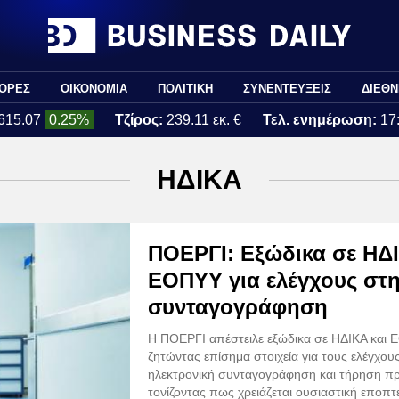
ΟΡΕΣ
ΟΙΚΟΝΟΜΙΑ
ΠΟΛΙΤΙΚΗ
ΣΥΝΕΝΤΕΥΞΕΙΣ
ΔΙΕΘΝ
615.07
0.25%
Τζίρος:
239.11 εκ. €
Τελ. ενημέρωση:
17
ΗΔΙΚΑ
ΠΟΕΡΓΙ: Εξώδικα σε ΗΔΙ
ΕΟΠΥΥ για ελέγχους στ
συνταγογράφηση
Η ΠΟΕΡΓΙ απέστειλε εξώδικα σε ΗΔΙΚΑ και 
ζητώντας επίσημα στοιχεία για τους ελέγχου
ηλεκτρονική συνταγογράφηση και τήρηση π
τονίζοντας πως χρειάζεται ουσιαστική εποπτ