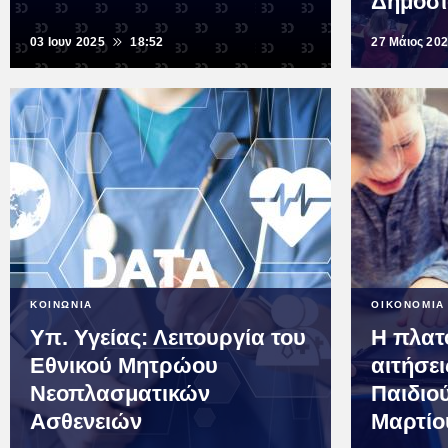
Δημοσί
03 Ιουν 2025
18:52
27 Μάιος 20
ΚΟΙΝΩΝΙΑ
ΟΙΚΟΝΟΜΙΑ
Υπ. Υγείας: Λειτουργία του
Η πλατ
Εθνικού Μητρώου
αιτήσε
Νεοπλασματικών
Παιδιού
Ασθενειών
Μαρτίο