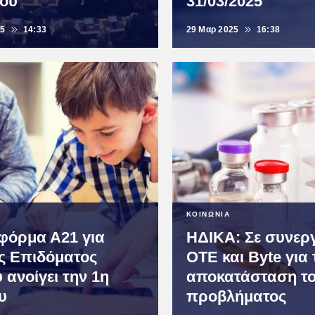
ου
31/03/2025
25
14:33
29 Μαρ 2025
16:38
ΚΟΙΝΩΝΙΑ
φόρμα Α21 για
ΗΔΙΚΑ: Σε συνερ
ις Επιδόματος
ΟΤΕ και Byte για 
 ανοίγει την 1η
αποκατάσταση τ
υ
προβλήματος