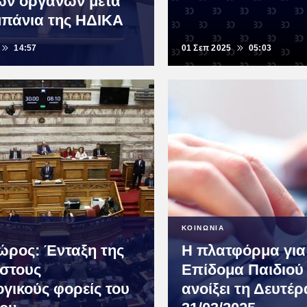
ν οργάνων μετά
μπάνια της ΗΔΙΚΑ
14:57
01 Σεπ 2025
05:03
ΚΟΙΝΩΝΙΑ
ρος: Ένταξη της
Η πλατφόρμα για
στους
Επίδομα Παιδιού
ογικούς φορείς του
ανοίξει τη Δευτέρ