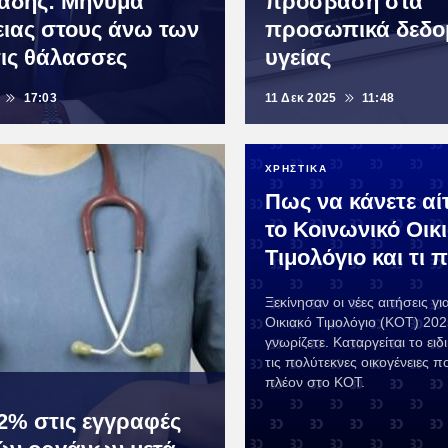
άδης: Μήνυμα
πρόσβαση στα
ιας στους άνω των
προσωπικά δεδο
τις θάλασσες
υγείας
17:03
11 Δεκ 2025
11:48
ΧΡΗΣΤΙΚΑ
Πως να κάνετε αί
το Κοινωνικό Οικ
Τιμολόγιο και τι
Ξεκίνησαν οι νέες αιτήσεις γι
Οικιακό Τιμολόγιο (ΚΟΤ) 2025
γνωρίζετε. Καταργείται το ειδι
τις πολύτεκνες οικογένειες 
πλέον στο ΚΟΤ.
2% στις εγγραφές