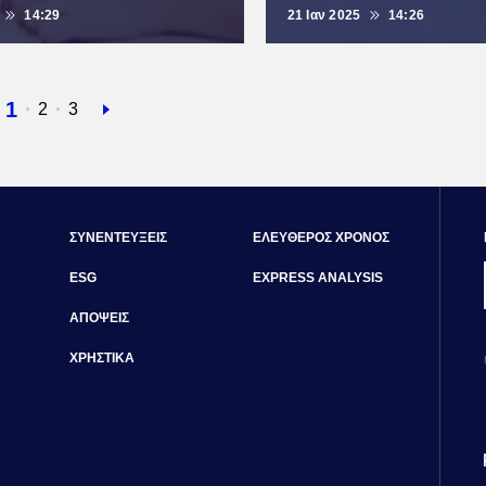
14:29
21 Ιαν 2025
14:26
Τρέχουσα
1
Σελίδα
2
Σελίδα
3
Next
σελίδα
page
ΣΥΝΕΝΤΕΥΞΕΙΣ
ΕΛΕΥΘΕΡΟΣ ΧΡΟΝΟΣ
ESG
EXPRESS ANALYSIS
ΑΠΟΨΕΙΣ
ΧΡΗΣΤΙΚΑ