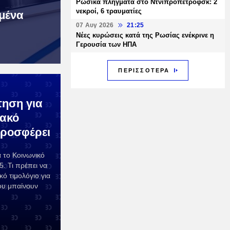
Ρωσικά πλήγματα στο Ντνιπροπετρόφσκ: 2
νεκροί, 6 τραυματίες
μένα
07 Αυγ 2026
21:25
Νέες κυρώσεις κατά της Ρωσίας ενέκρινε η
Γερουσία των ΗΠΑ
ΠΕΡΙΣΣΟΤΕΡΑ
τηση για
ιακό
 προσφέρει
α το Κοινωνικό
. Τι πρέπει να
κό τιμολόγιο για
που μπαίνουν