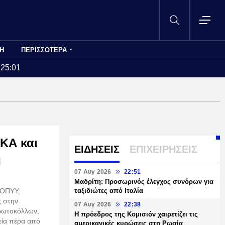
Η
ΠΕΡΙΣΣΟΤΕΡΑ
:25:01
ΚΑ και
ΕΙΔΗΣΕΙΣ
ΕΠΙΧΕΙΡΗΣΕΙΣ
η
07 Αυγ 2026
22:51
Μαδρίτη: Προσωρινός έλεγχος συνόρων για
ΕΟΠΥΥ,
ταξιδιώτες από Ιταλία
ς στην
07 Αυγ 2026
22:38
ρωτοκόλλων,
Η πρόεδρος της Κομισιόν χαιρετίζει τις
εία πέρα από
αμερικανικές κυρώσεις στη Ρωσία