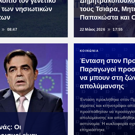
όπιο τον γενετικό
Δημητρακόπουλο
 των νησιωτικών
τους Τσιάρα, Μητ
των
Παπακώστα και
08:47
22 Μάιος 2026
17:55
ΚΟΙΝΩΝΙΑ
Ένταση στον Πρ
Παραγωγοί προ
να μπουν στη ζώ
απολύμανσης
Ένταση προκλήθηκε στον Π
αγρότες και κτηνοτρόφοι από
προσπάθησαν να προσεγγίσ
απολύμανσης και απωθήθηκ
αστυνομία. Η κυκλοφορία οχ
νάς: Οι
επηρεάστηκε.