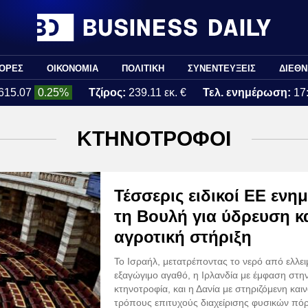
ΟΡΕΣ
ΟΙΚΟΝΟΜΙΑ
ΠΟΛΙΤΙΚΗ
ΣΥΝΕΝΤΕΥΞΕΙΣ
ΔΙΕΘΝ
615.07
0.25%
Τζίρος:
239.11 εκ. €
Τελ. ενημέρωση:
17
ΚΤΗΝΟΤΡΟΦΟΙ
Τέσσερις ειδικοί ΕΕ εν
τη Βουλή για ύδρευση κ
αγροτική στήριξη
Το Ισραήλ, μετατρέποντας το νερό από ελλει
εξαγώγιμο αγαθό, η Ιρλανδία με έμφαση στην
κτηνοτροφία, και η Δανία με στηριζόμενη και
τρόπους επιτυχούς διαχείρισης φυσικών πό