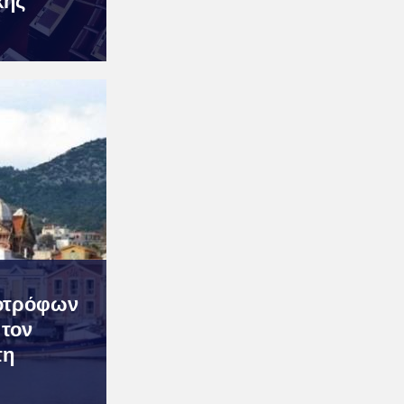
κης
οτρόφων
 τον
τη