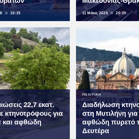
ροβάτων
Μακεδονίας-Θρά
26
10:35
11 Μάιος 2026
20:35
ΠΟΛΙΤΙΚΗ
ιώσεις 22,7 εκατ.
Διαδήλωση κτην
ε κτηνοτρόφους για
στη Μυτιλήνη για
ά και αφθώδη
αφθώδη πυρετό 
ό
Δευτέρα