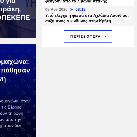
υ για
φεύγουν από τα λιμάνια Αττικής
αράκη,
08 Αυγ 2026
08:13
Υπό έλεγχο η φωτιά στα Αχλάδια Λασιθίου,
 ΟΠΕΚΕΠΕ
αυξημένος ο κίνδυνος στην Κρήτη
ΠΕΡΙΣΣΟΤΕΡΑ
ομαχώνα:
σπάθησαν
νη
ρομαχώνα, όταν
 τις Σέρρες
ουν τη ζώνη
αν από την
ημάτων δεν