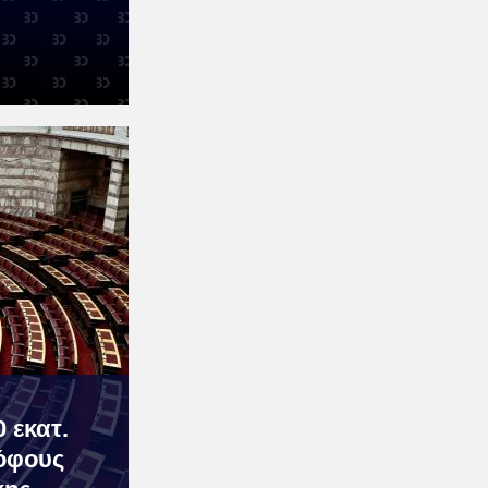
 εκατ.
όφους