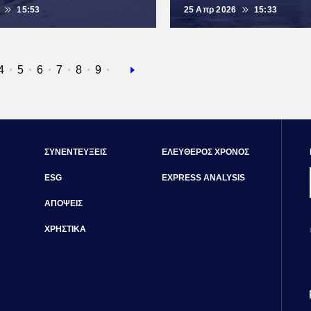
15:53
25 Απρ 2026
15:33
α
ίδα
Σελίδα
4
Σελίδα
5
Σελίδα
6
Σελίδα
7
Σελίδα
8
Σελίδα
9
Next
page
ΣΥΝΕΝΤΕΥΞΕΙΣ
ΕΛΕΥΘΕΡΟΣ ΧΡΟΝΟΣ
ESG
EXPRESS ANALYSIS
ΑΠΟΨΕΙΣ
ΧΡΗΣΤΙΚΑ