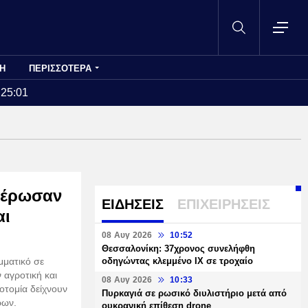
Η
ΠΕΡΙΣΣΟΤΕΡΑ
:25:01
ημέρωσαν
ΕΙΔΗΣΕΙΣ
ΕΠΙΧΕΙΡΗΣΕΙΣ
αι
08 Αυγ 2026
10:52
Θεσσαλονίκη: 37χρονος συνελήφθη
μματικό σε
οδηγώντας κλεμμένο ΙΧ σε τροχαίο
 αγροτική και
08 Αυγ 2026
10:33
νοτομία δείχνουν
Πυρκαγιά σε ρωσικό διυλιστήριο μετά από
ρων.
ουκρανική επίθεση drone