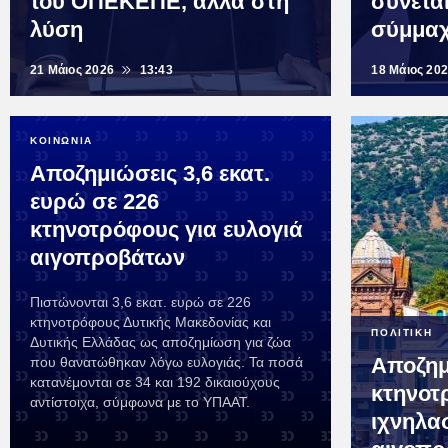
του ΟΠΕΚΕΠΕ, αλλά στη
συνεται
λύση
σύμμαχ
21 Μάιος 2026
13:43
18 Μάιος 20
ΚΟΙΝΩΝΙΑ
Αποζημιώσεις 3,6 εκατ.
ευρώ σε 226
κτηνοτρόφους για ευλογιά
αιγοπροβάτων
Πιστώνονται 3,6 εκατ. ευρώ σε 226
κτηνοτρόφους Δυτικής Μακεδονίας και
ΠΟΛΙΤΙΚΗ
Δυτικής Ελλάδας ως αποζημίωση για ζώα
Αποζημ
που θανατώθηκαν λόγω ευλογιάς. Τα ποσά
κατανέμονται σε 34 και 192 δικαιούχους
κτηνοτ
αντίστοιχα, σύμφωνα με το ΥΠΑΑΤ.
ιχνηλα