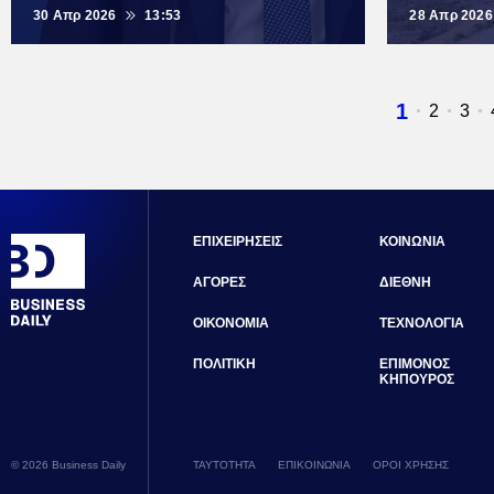
30 Απρ 2026
13:53
28 Απρ 2026
Τρέχουσ
1
Σελίδα
2
Σελ
3
σελίδα
ΕΠΙΧΕΙΡΗΣΕΙΣ
ΚΟΙΝΩΝΙΑ
ΑΓΟΡΕΣ
ΔΙΕΘΝΗ
ΟΙΚΟΝΟΜΙΑ
ΤΕΧΝΟΛΟΓΙΑ
ΠΟΛΙΤΙΚΗ
ΕΠΙΜΟΝΟΣ
ΚΗΠΟΥΡΟΣ
© 2026 Business Daily
ΤΑΥΤΟΤΗΤΑ
ΕΠΙΚΟΙΝΩΝΙΑ
ΟΡΟΙ ΧΡΗΣΗΣ