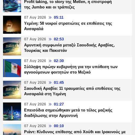
Profit taking, το story της Metlen, η επιστροφή
της Jumbo και οι τράπεζες
07 Αυγ 2026
05:11
Υεμένη: 58 νεκροί στρατιώτες σε επιθέσεις της
Ανσαραλά
07 Αυγ 2026
02:53
Αμυντική συμφωνία μεταξύ Σαουδικής Αραβίας,
Τουρκίας και Πακιστάν
07 Αυγ 2026
02:30
Σύλληψη πρώην κυβερνήτη για την υπόθεση των
αγνοούμενων φοιτητών στο Μεξικό
07 Αυγ 2026
01:45
Σαουδική Αραβία: 11 τραυματίες από επιθέσεις της
Ανσαραλά στη Υεμένη
07 Αυγ 2026
01:27
Επεισόδια σημειώθηκαν μετά το τέλος μαζικής
διαδήλωσης στην Αργεντινή
07 Αυγ 2026
00:10
Ριάντ: Κίνδυνος επίθεσης από Χούθι και Ιρακινούς με