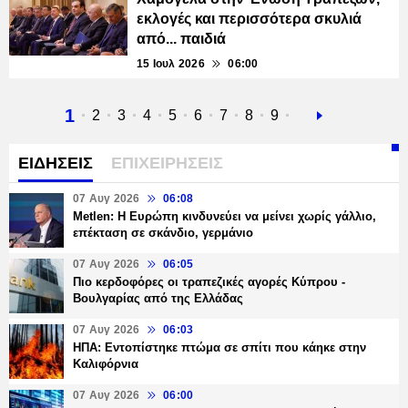
εκλογές και περισσότερα σκυλιά
από... παιδιά
15 Ιουλ 2026
06:00
Τρέχουσα
1
Σελίδα
2
Σελίδα
3
Σελίδα
4
Σελίδα
5
Σελίδα
6
Σελίδα
7
Σελίδα
8
Σελίδα
9
Next
σελίδα
page
ΕΙΔΗΣΕΙΣ
ΕΠΙΧΕΙΡΗΣΕΙΣ
07 Αυγ 2026
06:08
Metlen: Η Ευρώπη κινδυνεύει να μείνει χωρίς γάλλιο,
επέκταση σε σκάνδιο, γερμάνιο
07 Αυγ 2026
06:05
Πιο κερδοφόρες οι τραπεζικές αγορές Κύπρου -
Βουλγαρίας από της Ελλάδας
07 Αυγ 2026
06:03
ΗΠΑ: Εντοπίστηκε πτώμα σε σπίτι που κάηκε στην
Καλιφόρνια
07 Αυγ 2026
06:00