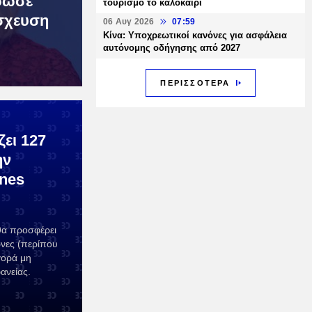
ρωσε
τουρισμό το καλοκαίρι
σχευση
06 Αυγ 2026
07:59
Κίνα: Υποχρεωτικοί κανόνες για ασφάλεια
αυτόνομης οδήγησης από 2027
ΠΕΡΙΣΣΟΤΕΡΑ
ει 127
ην
ones
θα προσφέρει
ώνες (περίπου
γορά μη
νείας.