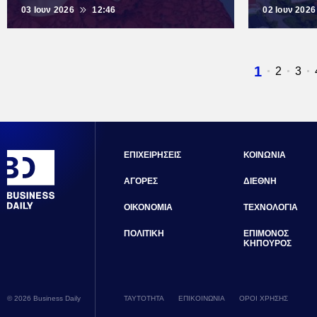
03 Ιουν 2026
12:46
02 Ιουν 2026
Τρέχουσ
1
Σελίδα
2
Σελ
3
σελίδα
ΕΠΙΧΕΙΡΗΣΕΙΣ
ΚΟΙΝΩΝΙΑ
ΑΓΟΡΕΣ
ΔΙΕΘΝΗ
ΟΙΚΟΝΟΜΙΑ
ΤΕΧΝΟΛΟΓΙΑ
ΠΟΛΙΤΙΚΗ
ΕΠΙΜΟΝΟΣ
ΚΗΠΟΥΡΟΣ
© 2026 Business Daily
ΤΑΥΤΟΤΗΤΑ
ΕΠΙΚΟΙΝΩΝΙΑ
ΟΡΟΙ ΧΡΗΣΗΣ