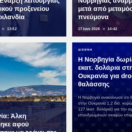
Έναρξη λειτουργίας
Νορβηγίας ανάρ
ικού προξενείου
μετά από μεταμό
οιλανδία
πνεύμονα
13:52
17 Ιουν 2026
14:42
ΔΙΕΘΝΗ
Η Νορβηγία δωρίζ
εκατ. δολάρια στ
Ουκρανία για dr
θαλάσσης
Η Νορβηγία ανακοίνωσε ότι 
στην Ουκρανία 1,2 δισ. κορ
127 εκατ. δολάρια) για την α
ία: Άλκη
επανδρωμένων σκαφών επιφα
ηκε αφού