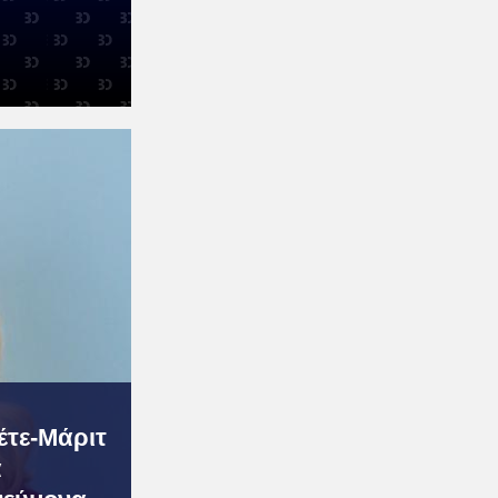
έτε-Μάριτ
α