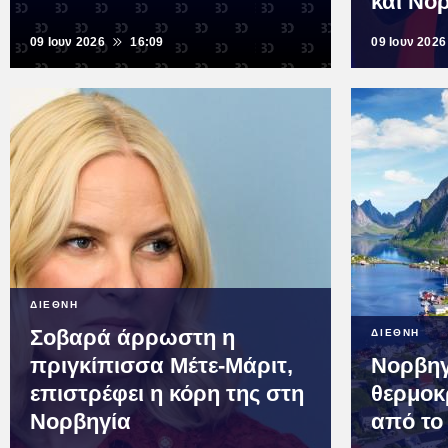
και Νο
09 Ιουν 2026
16:09
09 Ιουν 2026
ΔΙΕΘΝΗ
Σοβαρά άρρωστη η
ΔΙΕΘΝΗ
πριγκίπισσα Μέτε-Μάριτ,
Νορβηγ
επιστρέφει η κόρη της στη
θερμοκ
Νορβηγία
από το