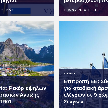
ρβηγίας
μεταμόσχευση π
11:28
05 Ιουν 2026
13:03
ΔΙΕΘΝΗ
Επιτροπή ΕΕ: Σ
ία: Ρεκόρ υψηλών
για σταδιακή άρ
ρασιών Άνοιξης
ελέγχων σε 9 χώ
 1901
Σένγκεν