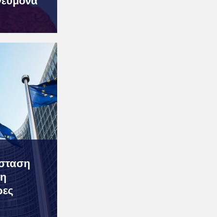
νεύμονα
ύσταση
ση
ρες