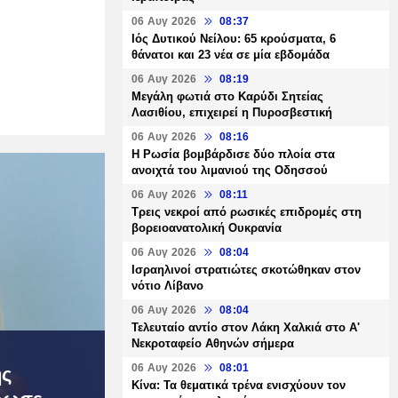
06 Αυγ 2026
08:37
Ιός Δυτικού Νείλου: 65 κρούσματα, 6
θάνατοι και 23 νέα σε μία εβδομάδα
06 Αυγ 2026
08:19
Μεγάλη φωτιά στο Καρύδι Σητείας
Λασιθίου, επιχειρεί η Πυροσβεστική
06 Αυγ 2026
08:16
Η Ρωσία βομβάρδισε δύο πλοία στα
ανοιχτά του λιμανιού της Οδησσού
06 Αυγ 2026
08:11
Τρεις νεκροί από ρωσικές επιδρομές στη
βορειοανατολική Ουκρανία
06 Αυγ 2026
08:04
Ισραηλινοί στρατιώτες σκοτώθηκαν στον
νότιο Λίβανο
06 Αυγ 2026
08:04
Τελευταίο αντίο στον Λάκη Χαλκιά στο Α'
Νεκροταφείο Αθηνών σήμερα
06 Αυγ 2026
08:01
ης
Κίνα: Τα θεματικά τρένα ενισχύουν τον