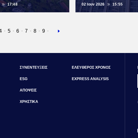
17:48
02 Ιουν 2026
15:55
α
ίδα
Σελίδα
4
Σελίδα
5
Σελίδα
6
Σελίδα
7
Σελίδα
8
Σελίδα
9
Next
page
ΣΥΝΕΝΤΕΥΞΕΙΣ
ΕΛΕΥΘΕΡΟΣ ΧΡΟΝΟΣ
ESG
EXPRESS ANALYSIS
ΑΠΟΨΕΙΣ
ΧΡΗΣΤΙΚΑ