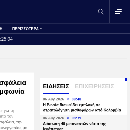
Η
ΠΕΡΙΣΣΟΤΕΡΑ
:25:04
ασφάλεια
ΕΙΔΗΣΕΙΣ
ΕΠΙΧΕΙΡΗΣΕΙΣ
υμφωνία
06 Αυγ 2026
08:48
Η Ρωσία διαψεύδει εμπλοκή σε
» για τη
στρατολόγηση μισθοφόρων από Κολομβία
από τον
06 Αυγ 2026
08:39
σφάλεια, την
Διάσωση 40 μεταναστών νότια της
συνεργασίας με
Ιεράπετρας