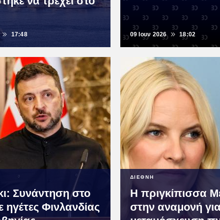
τηκε να τρέχει στο
17:48
09 Ιουν 2026
18:02
ΔΙΕΘΝΗ
κι: Συνάντηση στο
Η πριγκίπισσα Μ
ε ηγέτες Φινλανδίας
στην αναμονή γι