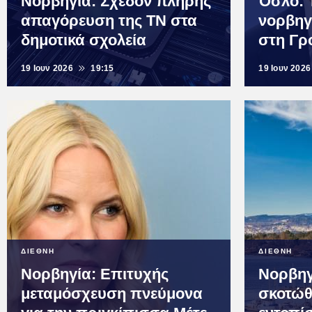
Νορβηγία: Σχεδόν πλήρης
Όσλο: 
απαγόρευση της ΤΝ στα
νορβηγ
δημοτικά σχολεία
στη Γρ
19 Ιουν 2026
19:15
19 Ιουν 2026
ΔΙΕΘΝΗ
ΔΙΕΘΝΗ
Νορβηγία: Επιτυχής
Νορβηγ
μεταμόσχευση πνεύμονα
σκοτώθ