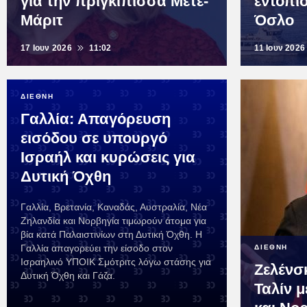
για την πριγκίπισσα Μέτε-
εντοπίσ
Μάριτ
Όσλο
17 Ιουν 2026
11:02
11 Ιουν 2026
ΔΙΕΘΝΗ
Γαλλία: Απαγόρευση
εισόδου σε υπουργό
Ισραήλ και κυρώσεις για
Δυτική Όχθη
Γαλλία, Βρετανία, Καναδάς, Αυστραλία, Νέα
Ζηλανδία και Νορβηγία τιμωρούν άτομα για
βία κατά Παλαιστινίων στη Δυτική Όχθη. Η
Γαλλία απαγορεύει την είσοδο στον
ΔΙΕΘΝΗ
Ισραηλινό ΥΠΟΙΚ Σμότριτς λόγω στάσης για
Ζελένσ
Δυτική Όχθη και Γάζα.
Ταλίν μ