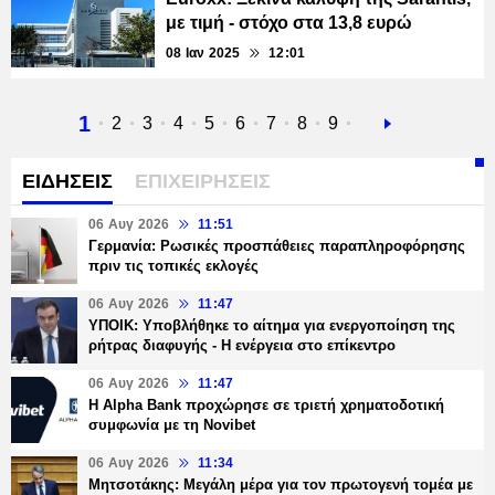
με τιμή - στόχο στα 13,8 ευρώ
08 Ιαν 2025
12:01
Τρέχουσα
1
Σελίδα
2
Σελίδα
3
Σελίδα
4
Σελίδα
5
Σελίδα
6
Σελίδα
7
Σελίδα
8
Σελίδα
9
Next
σελίδα
page
ΕΙΔΗΣΕΙΣ
ΕΠΙΧΕΙΡΗΣΕΙΣ
06 Αυγ 2026
11:51
Γερμανία: Ρωσικές προσπάθειες παραπληροφόρησης
πριν τις τοπικές εκλογές
06 Αυγ 2026
11:47
ΥΠΟΙΚ: Υποβλήθηκε το αίτημα για ενεργοποίηση της
ρήτρας διαφυγής - Η ενέργεια στο επίκεντρο
06 Αυγ 2026
11:47
Η Alpha Bank προχώρησε σε τριετή χρηματοδοτική
συμφωνία με τη Novibet
06 Αυγ 2026
11:34
Μητσοτάκης: Μεγάλη μέρα για τον πρωτογενή τομέα με