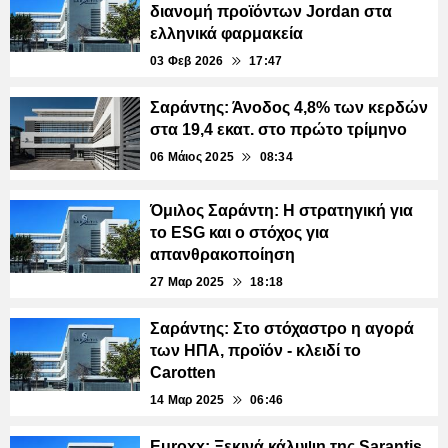
διανομή προϊόντων Jordan στα
ελληνικά φαρμακεία
03 Φεβ 2026
17:47
Σαράντης: Άνοδος 4,8% των κερδών
στα 19,4 εκατ. στο πρώτο τρίμηνο
06 Μάιος 2025
08:34
Όμιλος Σαράντη: Η στρατηγική για
το ESG και ο στόχος για
απανθρακοποίηση
27 Μαρ 2025
18:18
Σαράντης: Στο στόχαστρο η αγορά
των ΗΠΑ, προϊόν - κλειδί το
Carotten
14 Μαρ 2025
06:46
Euroxx: Ξεκινά κάλυψη της Sarantis,