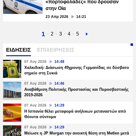
«πορτοφολάδες» που δρούσαν
στην Οία
23 Απρ 2026
14:21
Τρέχουσα
1
Σελίδα
2
Σελίδα
3
Σελίδα
4
Σελίδα
5
Next
σελίδα
page
ΕΙΔΗΣΕΙΣ
ΕΠΙΧΕΙΡΗΣΕΙΣ
07 Αυγ 2026
14:48
Χαλκιδική: Διάσωση 49χρονης Γερμανίδας σε δύσβατο
σημείο στη Συκιά
07 Αυγ 2026
14:46
Αναβάθμιση Πολιτικής Προστασίας και Πυροσβεστικής
2019-2026
07 Αυγ 2026
14:29
Η Ισπανία θέλει μεταφορά ανήλικων μεταναστών από
Θέουτα σύντομα
07 Αυγ 2026
14:29
Μείωσε η JP Morgan την ανοικτή θέση στη Metlen μετά