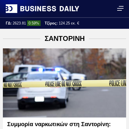
ΓΔ:
2623.81
0.59%
Τζίρος:
124.25 εκ. €
Τελ. ενημέρωση:
14:48:35
ΣΑΝΤΟΡΙΝΗ
Συμμορία ναρκωτικών στη Σαντορίνη: