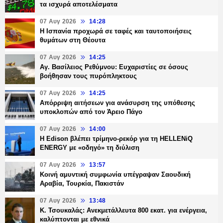
τα ισχυρά αποτελέσματα
07 Αυγ 2026
14:28
Η Ισπανία προχωρά σε ταφές και ταυτοποιήσεις
θυμάτων στη Θέουτα
07 Αυγ 2026
14:25
Αγ. Βασίλειος Ρεθύμνου: Ευχαριστίες σε όσους
βοήθησαν τους πυρόπληκτους
07 Αυγ 2026
14:25
Απόρριψη αιτήσεων για ανάσυρση της υπόθεσης
υποκλοπών από τον Άρειο Πάγο
07 Αυγ 2026
14:00
Η Edison βλέπει τρίμηνο-ρεκόρ για τη HELLENiQ
ENERGY με «οδηγό» τη διύλιση
07 Αυγ 2026
13:57
Κοινή αμυντική συμφωνία υπέγραψαν Σαουδική
Αραβία, Τουρκία, Πακιστάν
07 Αυγ 2026
13:48
Κ. Τσουκαλάς: Ανεκμετάλλευτα 800 εκατ. για ενέργεια,
καλύπτονται με εθνικά