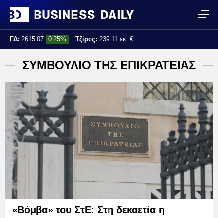
ΓΔ:
2615.07
0.25%
Τζίρος:
239.11 εκ. €
Τελ. ενημέρωση:
17:25:01
ΣΥΜΒΟΥΛΙΟ ΤΗΣ ΕΠΙΚΡΑΤΕΙΑΣ
«Βόμβα» του ΣτΕ: Στη δεκαετία η