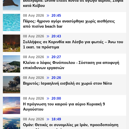
Βουλγαρία: Drone έπεσε κοντά σε αγωγό αερίου, Σόφια
κατά Κιέβου
08 Αυγ 2026
20:45
Πάρος: 4χρονο αγόρι ανασύρθηκε χωρίς αισθήσεις
από πισίνα beach bar
08 Αυγ 2026
20:43
Συλλήψεις σε Κορινθία και Λέσβο για φωτιές – Άνω του
1 εκατ. τα πρόστιμα
08 Αυγ 2026
20:27
Κλείνει ο λόφος Φινόπουλου - Σύσταση για αποφυγή
επικίνδυνων εργασιών
08 Αυγ 2026
20:26
Βηρυτός: Ισραηλινή εισβολή σε χωριό στον Νότο
08 Αυγ 2026
20:00
Η πρόγνωση του καιρού για αύριο Κυριακή 9
Αυγούστου
08 Αυγ 2026
18:49
Ομάν: Θετικές οι συνομιλίες με Ιράν, προειδοποίηση