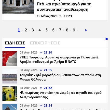
ΠτΔ και πρωθυπουργό για τη
συνταγματική αναθεώρηση
15 Μάιος 2026
12:23
Τρέχουσα
1
Σελίδα
2
Σελίδα
3
Σελίδα
4
Σελίδα
5
Σελίδα
6
Σελίδα
7
Σελίδα
8
Σελίδα
9
Next
σελίδα
page
ΕΙΔΗΣΕΙΣ
ΕΠΙΧΕΙΡΗΣΕΙΣ
08 Αυγ 2026
22:20
ΥΠΕΞ Τουρκίας: Αμυντική συμφωνία με Πακιστάν-Σ.
Αραβία ισοδυναμεί με Άρθρο 5 NATO
08 Αυγ 2026
21:55
Τουρκία: Ζητά μορατόριουμ επιθέσεων σε πλοία στη
Μαύρη Θάλασσα
08 Αυγ 2026
21:52
Ηλικιωμένος εντοπίστηκε νεκρός σε πηγάδι οικισμού
Αλεξανδρούπολης
08 Αυγ 2026
21:24