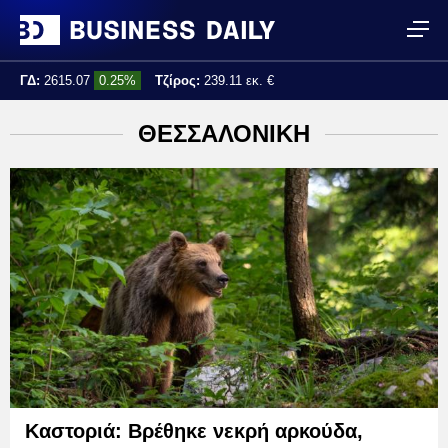
ΓΔ:
2615.07
0.25%
Τζίρος:
239.11 εκ. €
Τελ. ενημέρωση:
17:25:01
ΘΕΣΣΑΛΟΝΙΚΗ
Καστοριά: Βρέθηκε νεκρή αρκούδα,