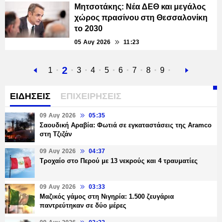
Μητσοτάκης: Νέα ΔΕΘ και μεγάλος
χώρος πρασίνου στη Θεσσαλονίκη
το 2030
05 Αυγ 2026
11:23
Τρέχουσα
2
Προηγούμενη
Σελίδα
1
Σελίδα
3
Σελίδα
4
Σελίδα
5
Σελίδα
6
Σελίδα
7
Σελίδα
8
Σελίδα
9
Next
σελίδα
σελίδα
page
ΕΙΔΗΣΕΙΣ
ΕΠΙΧΕΙΡΗΣΕΙΣ
09 Αυγ 2026
05:35
Σαουδική Αραβία: Φωτιά σε εγκαταστάσεις της Aramco
στη Τζιζάν
09 Αυγ 2026
04:37
Τροχαίο στο Περού με 13 νεκρούς και 4 τραυματίες
09 Αυγ 2026
03:33
Μαζικός γάμος στη Νιγηρία: 1.500 ζευγάρια
παντρεύτηκαν σε δύο μέρες