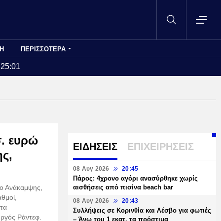
Η
ΠΕΡΙΣΣΟΤΕΡΑ
:25:01
σ. ευρώ
ΕΙΔΗΣΕΙΣ
ΕΠΙΧΕΙΡΗΣΕΙΣ
ς,
08 Αυγ 2026
20:45
Πάρος: 4χρονο αγόρι ανασύρθηκε χωρίς
ιο Ανάκαμψης,
αισθήσεις από πισίνα beach bar
αθμοί,
08 Αυγ 2026
20:43
ατα
Συλλήψεις σε Κορινθία και Λέσβο για φωτιές
ργός Ράντεφ.
– Άνω του 1 εκατ. τα πρόστιμα