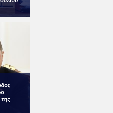
ουλίου
οδος
ρα
 της