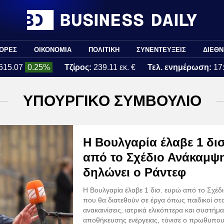
ΟΡΕΣ
ΟΙΚΟΝΟΜΙΑ
ΠΟΛΙΤΙΚΗ
ΣΥΝΕΝΤΕΥΞΕΙΣ
ΔΙΕΘΝ
615.07
0.25%
Τζίρος:
239.11 εκ. €
Τελ. ενημέρωση:
17
ΥΠΟΥΡΓΙΚΟ ΣΥΜΒΟΥΛΙΟ
Η Βουλγαρία έλαβε 1 δι
από το Σχέδιο Ανάκαμψη
δηλώνει ο Ράντεφ
Η Βουλγαρία έλαβε 1 δισ. ευρώ από το Σχέδ
που θα διατεθούν σε έργα όπως παιδικοί στ
ανακαινίσεις, ιατρικά ελικόπτερα και συστήμ
αποθήκευσης ενέργειας, τόνισε ο πρωθυπου