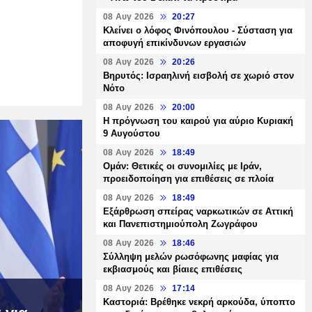
08 Αυγ 2026
20:27
Κλείνει ο λόφος Φινόπουλου - Σύσταση για
αποφυγή επικίνδυνων εργασιών
08 Αυγ 2026
20:26
Βηρυτός: Ισραηλινή εισβολή σε χωριό στον
Νότο
08 Αυγ 2026
20:00
Η πρόγνωση του καιρού για αύριο Κυριακή
9 Αυγούστου
08 Αυγ 2026
18:49
Ομάν: Θετικές οι συνομιλίες με Ιράν,
προειδοποίηση για επιθέσεις σε πλοία
08 Αυγ 2026
18:49
Εξάρθρωση σπείρας ναρκωτικών σε Αττική
και Πανεπιστημιούπολη Ζωγράφου
08 Αυγ 2026
18:46
Σύλληψη μελών ρωσόφωνης μαφίας για
εκβιασμούς και βίαιες επιθέσεις
08 Αυγ 2026
17:14
Καστοριά: Βρέθηκε νεκρή αρκούδα, ύποπτο