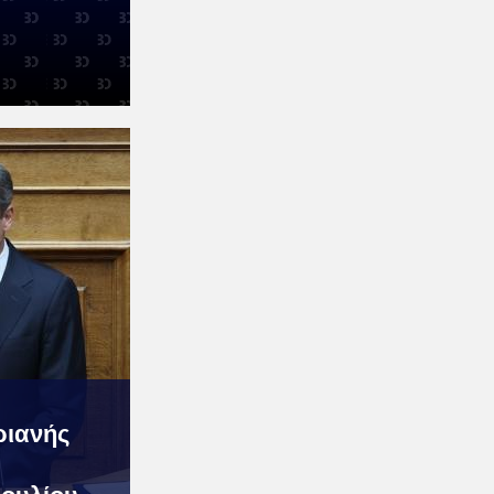
ριανής