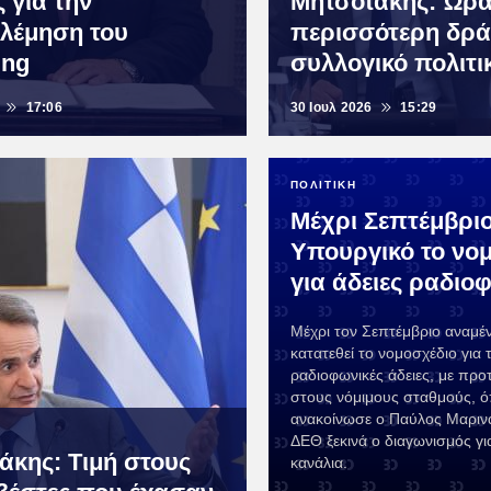
 για την
Μητσοτάκης: Ώρα
λέμηση του
περισσότερη δρά
ing
συλλογικό πολιτι
17:06
30 Ιουλ 2026
15:29
ΠΟΛΙΤΙΚΗ
Μέχρι Σεπτέμβριο
Υπουργικό το νο
για άδειες ραδι
Μέχρι τον Σεπτέμβριο αναμέν
κατατεθεί το νομοσχέδιο για τ
ραδιοφωνικές άδειες, με προ
στους νόμιμους σταθμούς, 
ανακοίνωσε ο Παύλος Μαριν
ΔΕΘ ξεκινά ο διαγωνισμός γι
άκης: Τιμή στους
κανάλια.