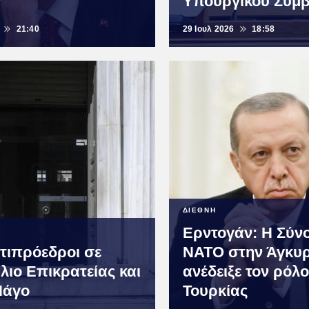
ν
Υπουργικού Συμβ
21:40
29 Ιουλ 2026
18:58
ΔΙΕΘΝΗ
Ερντογάν: Η Σύν
ντιπρόεδροι σε
ΝΑΤΟ στην Άγκυ
λιο Επικρατείας και
ανέδειξε τον ρόλο
Πάγο
Τουρκίας