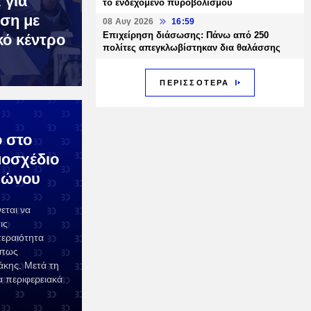
 για
το ενδεχόμενο πυροβολισμού
ση με
08 Αυγ 2026
16:59
Επιχείρηση διάσωσης: Πάνω από 250
κό κέντρο
πολίτες απεγκλωβίστηκαν δια θαλάσσης
ΠΕΡΙΣΣΟΤΕΡΑ
 στο
μοσχέδιο
οφώνου
εται να
ις
τεραιότητα
όπως
άκης. Μετά τη
α περιφερειακά