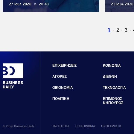
27 Ιουλ 2026
20:43
23 Ιουλ 2026
Τρέχουσ
1
Σελίδα
2
Σελ
3
σελίδα
ΕΠΙΧΕΙΡΗΣΕΙΣ
ΚΟΙΝΩΝΙΑ
ΑΓΟΡΕΣ
ΔΙΕΘΝΗ
ΟΙΚΟΝΟΜΙΑ
ΤΕΧΝΟΛΟΓΙΑ
ΠΟΛΙΤΙΚΗ
ΕΠΙΜΟΝΟΣ
ΚΗΠΟΥΡΟΣ
© 2026 Business Daily
ΤΑΥΤΟΤΗΤΑ
ΕΠΙΚΟΙΝΩΝΙΑ
ΟΡΟΙ ΧΡΗΣΗΣ