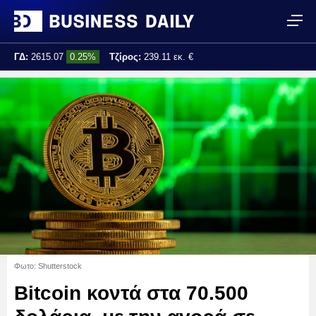
ΓΔ:
2615.07
0.25%
Τζίρος:
239.11 εκ. €
Τελ. ενημέρωση:
17:25:01
Φωτο: Shutterstock
Bitcoin κοντά στα 70.500