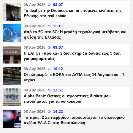
08 Αυγ 2026
08:07
Το deal με την Dromeus και οι επόμενες κινήσεις της
Εθνικής στο real estate
08 Αυγ 2026
11:19
Από το 5G στο 6G: Η μεγάλη τεχνολογική μετάβαση και
η θέση της Ελλάδας
08 Αυγ 2026
08:07
Η ΕΑΤ με «προίκα» 2 δισ. στηρίζει δάνεια έως 5 δισ.
για μικρομεσαίες
08 Αυγ 2026
10:12
Οι πληρωμές e-ΕΦΚΑ και ΔΥΠΑ έως 14 Αυγούστου - Τι
ισχύει
08 Αυγ 2026
12:51
Alpha Bank: Θετικές οι προοπτικές διαθέσιμου
εισοδήματος για τα νοικοκυριά
08 Αυγ 2026
14:22
Τσίπρας: 2 Σεπτεμβρίου παρουσιάζεται το οικονομικό
σχέδιο ΕΛ.Α.Σ. στη Θεσσαλονίκη