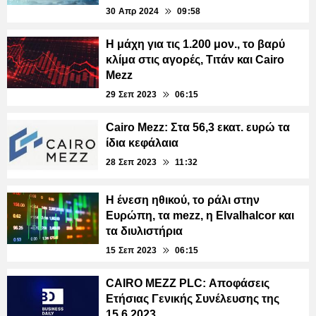
30 Απρ 2024
09:58
Η μάχη για τις 1.200 μον., το βαρύ
κλίμα στις αγορές, Τιτάν και Cairo
Mezz
29 Σεπ 2023
06:15
Cairo Mezz: Στα 56,3 εκατ. ευρώ τα
ίδια κεφάλαια
28 Σεπ 2023
11:32
Η ένεση ηθικού, το ράλι στην
Ευρώπη, τα mezz, η Elvalhalcor και
τα διυλιστήρια
15 Σεπ 2023
06:15
CAIRO MEZZ PLC: Αποφάσεις
Ετήσιας Γενικής Συνέλευσης της
15.6.2023