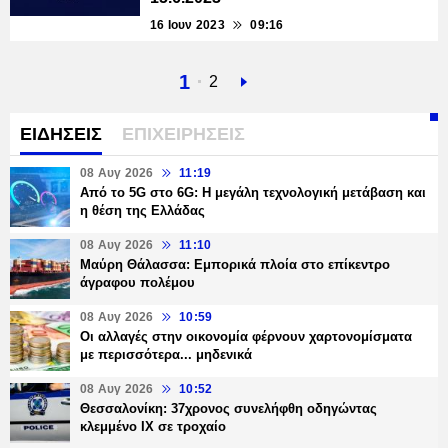
16 Ιουν 2023
09:16
Τρέχουσα
1
Σελίδα
2
Next
σελίδα
page
ΕΙΔΗΣΕΙΣ
ΕΠΙΧΕΙΡΗΣΕΙΣ
08 Αυγ 2026
11:19
Από το 5G στο 6G: Η μεγάλη τεχνολογική μετάβαση και
η θέση της Ελλάδας
08 Αυγ 2026
11:10
Μαύρη Θάλασσα: Εμπορικά πλοία στο επίκεντρο
άγραφου πολέμου
08 Αυγ 2026
10:59
Οι αλλαγές στην οικονομία φέρνουν χαρτονομίσματα
με περισσότερα... μηδενικά
08 Αυγ 2026
10:52
Θεσσαλονίκη: 37χρονος συνελήφθη οδηγώντας
κλεμμένο ΙΧ σε τροχαίο