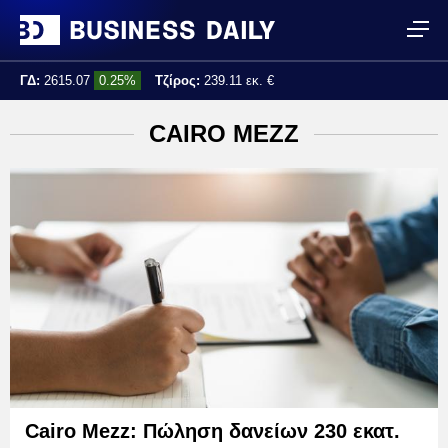
ΓΔ:
2615.07
0.25%
Τζίρος:
239.11 εκ. €
Τελ. ενημέρωση:
17:25:01
CAIRO ΜEZZ
Cairo Mezz: Πώληση δανείων 230 εκατ.