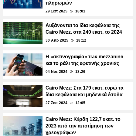
πληρωμών
29 Σεπ 2025
18:01
Αυξάνονται τα ίδια κεφάλαια της
Cairo Mezz, στα 240 εκατ. το 2024
30 Απρ 2025
18:12
Η «ακτινογραφία» των mezzanine
και το ράλι της εφετινής χρονιάς
04 Νοε 2024
13:26
Cairo Mezz: Στα 179 εκατ. ευρώ τα
ίδια κεφάλαια και μηδενικά έσοδα
27 Σεπ 2024
12:05
Cairo Mezz: Κέρδη 122,7 εκατ. το
2023 από την αποτίμηση των
χρεογράφων