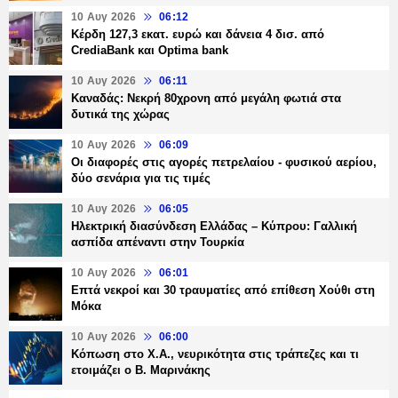
10 Αυγ 2026
06:12
Κέρδη 127,3 εκατ. ευρώ και δάνεια 4 δισ. από
CrediaBank και Optima bank
10 Αυγ 2026
06:11
Καναδάς: Νεκρή 80χρονη από μεγάλη φωτιά στα
δυτικά της χώρας
10 Αυγ 2026
06:09
Οι διαφορές στις αγορές πετρελαίου - φυσικού αερίου,
δύο σενάρια για τις τιμές
10 Αυγ 2026
06:05
Ηλεκτρική διασύνδεση Ελλάδας – Κύπρου: Γαλλική
ασπίδα απέναντι στην Τουρκία
10 Αυγ 2026
06:01
Επτά νεκροί και 30 τραυματίες από επίθεση Χούθι στη
Μόκα
10 Αυγ 2026
06:00
Κόπωση στο Χ.Α., νευρικότητα στις τράπεζες και τι
ετοιμάζει ο Β. Μαρινάκης