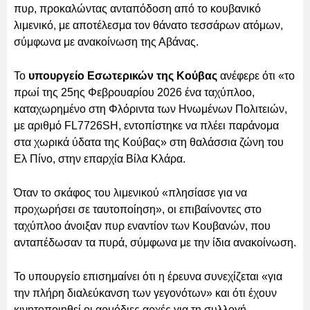
πυρ, προκαλώντας ανταπόδοση από το κουβανικό
λιμενικό, με αποτέλεσμα τον θάνατο τεσσάρων ατόμων,
σύμφωνα με ανακοίνωση της Αβάνας.
Το
υπουργείο Εσωτερικών της Κούβας
ανέφερε ότι «το
πρωί της 25ης Φεβρουαρίου 2026 ένα ταχύπλοο,
καταχωρημένο στη Φλόριντα των Ηνωμένων Πολιτειών,
με αριθμό FL7726SH, εντοπίστηκε να πλέει παράνομα
στα χωρικά ύδατα της Κούβας» στη θαλάσσια ζώνη του
Ελ Πίνο, στην επαρχία Βίλα Κλάρα.
Όταν το σκάφος του λιμενικού «πλησίασε για να
προχωρήσει σε ταυτοποίηση», οι επιβαίνοντες στο
ταχύπλοο άνοιξαν πυρ εναντίον των Κουβανών, που
ανταπέδωσαν τα πυρά, σύμφωνα με την ίδια ανακοίνωση.
Το υπουργείο επισημαίνει ότι η έρευνα συνεχίζεται «για
την πλήρη διαλεύκανση των γεγονότων» και ότι έχουν
κινητοποιηθεί οι αρμόδιες αρχές για τη συλλογή