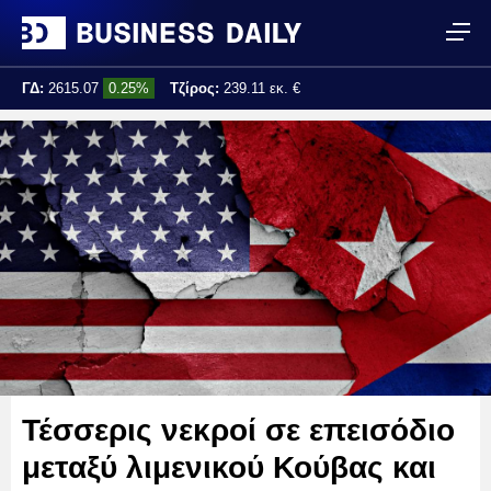
ΓΔ:
2615.07
0.25%
Τζίρος:
239.11 εκ. €
Τελ. ενημέρωση:
17:25:01
Τέσσερις νεκροί σε επεισόδιο
μεταξύ λιμενικού Κούβας και