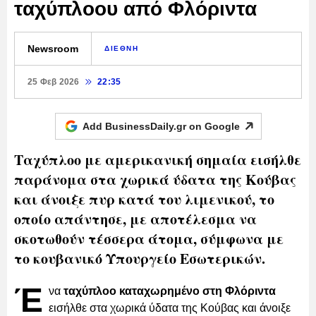
ταχύπλοου από Φλόριντα
Newsroom
ΔΙΕΘΝΗ
25 Φεβ 2026
22:35
Add BusinessDaily.gr on
Google
Ταχύπλοο με αμερικανική σημαία εισήλθε
παράνομα στα χωρικά ύδατα της Κούβας
και άνοιξε πυρ κατά του λιμενικού, το
οποίο απάντησε, με αποτέλεσμα να
σκοτωθούν τέσσερα άτομα, σύμφωνα με
το κουβανικό Υπουργείο Εσωτερικών.
Έ
να
ταχύπλοο καταχωρημένο στη Φλόριντα
εισήλθε στα χωρικά ύδατα της Κούβας και άνοιξε