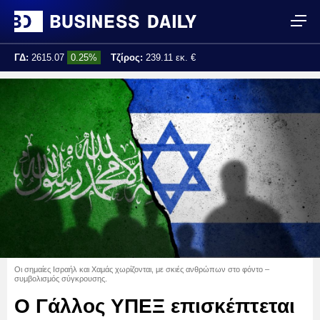
ΓΔ:
2615.07
0.25%
Τζίρος:
239.11 εκ. €
Τελ. ενημέρωση:
17:25:01
Οι σημαίες Ισραήλ και Χαμάς χωρίζονται, με σκιές ανθρώπων στο φόντο –
συμβολισμός σύγκρουσης.
Ο Γάλλος ΥΠΕΞ επισκέπτεται