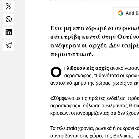
Add B
Ένα μη επανδρωμένο αεροσκάφ
συνετρίβη κοντά στην Ουτένα
ανέφεραν οι αρχές. Δεν υπήρ
περιστατικού.
Ο
ι
λιθουανικές αρχές
ανακοίνωσαν 
αεροσκάφος, πιθανότατα ουκρανικ
ανατολικό τμήμα της χώρας, χωρίς να εκ
«Σύμφωνα με τις πρώτες ενδείξεις, πρό
αεροσκάφος», δήλωσε ο Βιλμάντας Βιτκά
κρίσεων, υπογραμμίζοντας ότι δεν έχουν
Τα τελευταία χρόνια, ρωσικά ή ουκρανι
συντρίβονται στις χώρες της Βαλτικής –