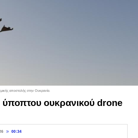
λεμικής αποστολής στην Ουκρανία.
ή ύποπτου ουκρανικού drone
26
00:34