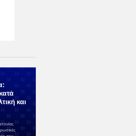
α:
κατά
τική και
ετονίας
 ρωσικές