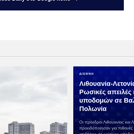
ΔΙΕΘΝΗ
Λιθουανία-Λετονί
Ρωσικές απειλές 
υποδομών σε Βαλ
Πολωνία
Οι πρόεδροι Λιθουανίας και Λ
προειδοποίησαν για πιθανές