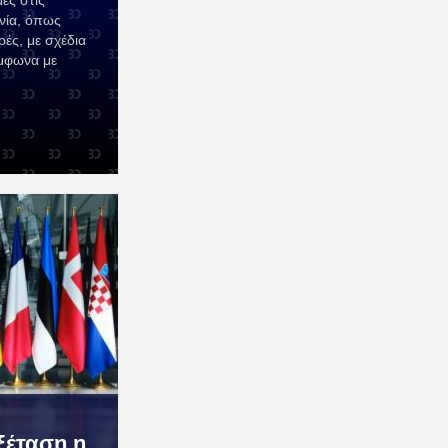
ές στις
νία, όπως
ρές, με σχέδια
ύμφωνα με
ξέταση η