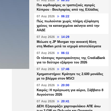
07 Αυγ 2026
06:05
Πιο κερδοφόρες οι τραπεζικές αγορές
Κύπρου - Βουλγαρίας από της Ελλάδας
07 Αυγ 2026
06:22
Πώς πωλούνται χωρίς πλήρη εξόφληση
χρέους τα κατασχεμένα ακίνητα από την
ΑΑΔΕ
07 Αυγ 2026
14:29
Μείωσε η JP Morgan την ανοικτή θέση
στη Metlen μετά τα ισχυρά αποτελέσματα
07 Αυγ 2026
06:11
Οι τέσσερις προτεραιότητες της CrediaBank
για το δεύτερο εξάμηνο του 2026
07 Αυγ 2026
17:46
Χρηματιστήριο: Κράτησε τις 2.600 μονάδες
με το βλέμμα στον MSCI
07 Αυγ 2026
20:00
Καιρός: Η πρόγνωση για αύριο, Σάββατο 8
Αυγούστου 2026
07 Αυγ 2026
20:41
ΔΕΗ: Εξαγοράζει χαρτοφυλάκιο ΑΠΕ άνω
των 2 GW σε Πολωνία και Ουγγαρία