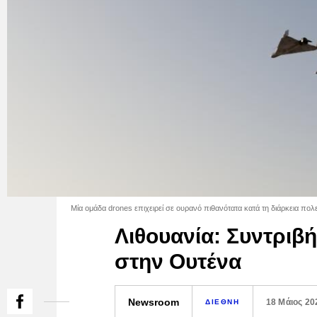
Μία ομάδα drones επιχειρεί σε ουρανό πιθανότατα κατά τη διάρκεια πο
Λιθουανία: Συντριβ
στην Ουτένα
Newsroom
18 Μάιος 20
ΔΙΕΘΝΗ