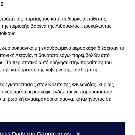
2.
ετράπη της πορείας του κατά τη διάρκεια επίθεσης
νη της περιοχής Βαρένα της Λιθουανίας, προκαλώντας
τοίκους.
υ, δύο ουκρανικά μη επανδρωμένα αεροσκάφη διέσχισαν τα
ειτονική Λετονία, πιθανότατα λόγω παρεμβολών από
. Το περιστατικό αυτό οδήγησε στην παραίτηση του
ε την κατάρρευση της κυβέρνησης την Πέμπτη.
κές εγκαταστάσεις στον Κόλπο της Φινλανδίας, κυρίως
η επανδρωμένα αεροσκάφη ενδέχεται να παρουσιάσουν
 τη ρωσική αντιαεροπορική άμυνα, καταλήγοντας σε
ness Daily στο Google news