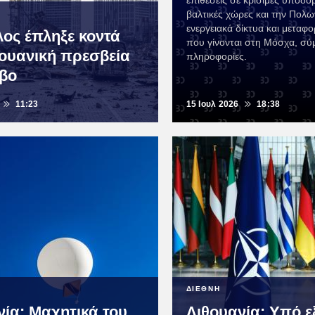
επιθέσεις σε κρίσιμες υποδομ
βαλτικές χώρες και την Πολω
ενεργειακά δίκτυα και μεταφο
ος έπληξε κοντά
που γίνονται στη Μόσχα, σ
θουανική πρεσβεία
πληροφορίες.
εβο
11:23
15 Ιουλ 2026
18:38
ΔΙΕΘΝΗ
νία: Μαχητικά του
Λιθουανία: Υπό ε