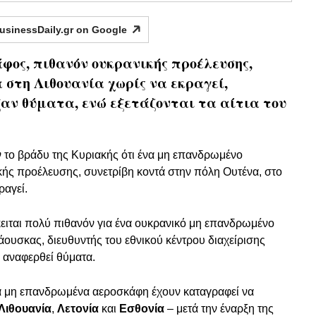
usinessDaily.gr on
Google
ος, πιθανόν ουκρανικής προέλευσης,
 στη Λιθουανία χωρίς να εκραγεί,
ξαν θύματα, ενώ εξετάζονται τα αίτια του
το βράδυ της Κυριακής ότι ένα μη επανδρωμένο
ής προέλευσης, συνετρίβη κοντά στην πόλη Ουτένα, στο
ραγεί.
κειται πολύ πιθανόν για ένα ουκρανικό μη επανδρωμένο
ουσκας, διευθυντής του εθνικού κέντρου διαχείρισης
 αναφερθεί θύματα.
κά μη επανδρωμένα αεροσκάφη έχουν καταγραφεί να
Λιθουανία
,
Λετονία
και
Εσθονία
– μετά την έναρξη της