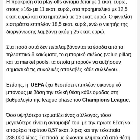
Η πρόκριση στα play-offs ανταμείβεται με 1 εκατ. ευρώ,
στους «16» με 11 εκατ. ευρώ, στα προημιτελικά με 12,5
εκατ. ευρώ και στα ημιτελικά με 15 εκατ. ευρώ. Ο φιναλίστ
εισπράττει επιπλέον 18,5 εκατ. ευρώ, ενώ ο νικητής της
διοργάνωσης λαμβάνει ακόμη 25 εκατ. ευρώ.
Στα ποσά αυτά δεν περιλαμβάνονται τα έσοδα από τα
τηλεοπτικά δικαιώματα, το εμπορικό σκέλος (value pillar)
και τα market pools, τα οποία μπορούν να αυξήσουν
σημαντικά τις συνολικές απολαβές κάθε συλλόγου.
Επίσης, η
UEFA
έχει θεσπίσει επιπλέον οικονομικό
μπόνους με βάση την τελική θέση κάθε ομάδας στη
βαθμολογία της league phase του
Champions League
.
Όσο υψηλότερα τερματίζει ένας σύλλογος, τόσο
μεγαλύτερη είναι η ανταμοιβή του, με την πρώτη θέση να
αποφέρει περίπου 8,57 εκατ. λίρες και την τελευταία
238.000 λίρες. Τα ποσά μειώνονται κλιμακωτά από θέση