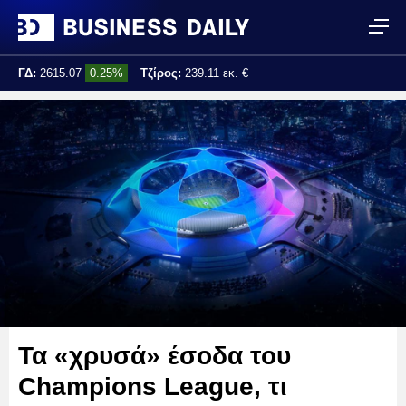
ΓΔ:
2615.07
0.25%
Τζίρος:
239.11 εκ. €
Τελ. ενημέρωση:
17:25:01
Τα «χρυσά» έσοδα του
Champions League, τι