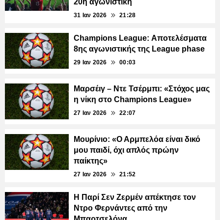
20ή αγωνιστική
31 Ιαν 2026
21:28
Champions League: Αποτελέσματα
8ης αγωνιστικής της League phase
29 Ιαν 2026
00:03
Μαρσέιγ – Ντε Τσέρμπι: «Στόχος μας
η νίκη στο Champions League»
27 Ιαν 2026
22:07
Μουρίνιο: «Ο Αρμπελόα είναι δικό
μου παιδί, όχι απλός πρώην
παίκτης»
27 Ιαν 2026
21:52
Η Παρί Σεν Ζερμέν απέκτησε τον
Ντρο Φερνάντες από την
Μπαρτσελόνα