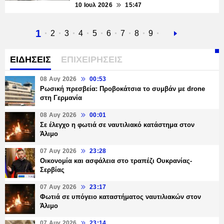
10 Ιουλ 2026
15:47
Τρέχουσα
1
Σελίδα
2
Σελίδα
3
Σελίδα
4
Σελίδα
5
Σελίδα
6
Σελίδα
7
Σελίδα
8
Σελίδα
9
Next
σελίδα
page
ΕΙΔΗΣΕΙΣ
ΕΠΙΧΕΙΡΗΣΕΙΣ
08 Αυγ 2026
00:53
Ρωσική πρεσβεία: Προβοκάτσια το συμβάν με drone
στη Γερμανία
08 Αυγ 2026
00:01
Σε έλεγχο η φωτιά σε ναυτιλιακό κατάστημα στον
Άλιμο
07 Αυγ 2026
23:28
Οικονομία και ασφάλεια στο τραπέζι Ουκρανίας-
Σερβίας
07 Αυγ 2026
23:17
Φωτιά σε υπόγειο καταστήματος ναυτιλιακών στον
Άλιμο
07 Αυγ 2026
23:14