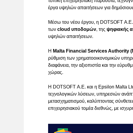
τοπική επιχειρησιακή παρουσία, τεχνογ
έργα υψηλών απαιτήσεων για δημόσιους
Μέσω του νέου έργου, η DOTSOFT Α.Ε. ε
των
cloud υποδομών
, της
ψηφιακής α
υψηλών απαιτήσεων.
Η
Malta Financial Services Authority
ρύθμιση των χρηματοοικονομικών υπηρε
διαφάνεια, την αξιοπιστία και την εύρυ
χώρας.
Η DOTSOFT Α.Ε. και η Epsilon Malta L
τεχνολογικών λύσεων, υπηρεσιών ανάπτ
μετασχηματισμού, καλύπτοντας σύνθετες
επιχειρησιακού τομέα διεθνώς, με ισχυ