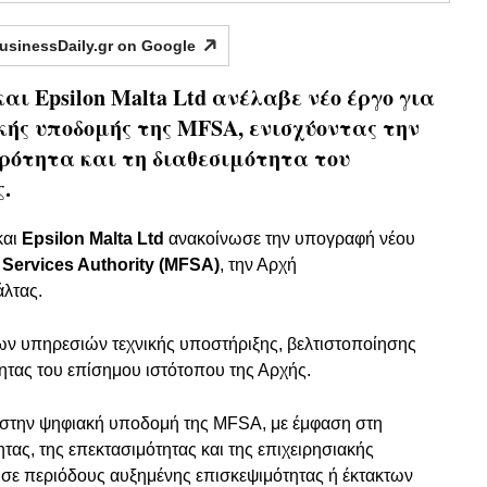
usinessDaily.gr on
Google
ι Epsilon Malta Ltd ανέλαβε νέο έργο για
κής υποδομής της MFSA, ενισχύοντας την
ερότητα και τη διαθεσιμότητα του
.
και
Epsilon Malta Ltd
ανακοίνωσε την υπογραφή νέου
l Services Authority (MFSA)
, την Αρχή
άλτας.
ων υπηρεσιών τεχνικής υποστήριξης, βελτιστοποίησης
ητας του επίσημου ιστότοπου της Αρχής.
ς στην ψηφιακή υποδομή της MFSA, με έμφαση στη
τας, της επεκτασιμότητας και της επιχειρησιακής
α σε περιόδους αυξημένης επισκεψιμότητας ή έκτακτων