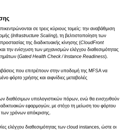
ησης
ικεντρώνονται σε τρεις κύριους τομείς: την αναβάθμιση
ομής (
Infrastructure Scaling
), τη βελτιστοποίηση των
προστασίας της διαδικτυακής κίνησης (
CloudFront
 και την ενίσχυση των μηχανισμών ελέγχου διαθεσιμότητας
τημάτων (
Gated Health Check / Instance Readiness
).
μβάσεις που επιτρέπουν στην υποδομή της MFSA να
ένο φόρτο χρήσης και αιφνίδιες μεταβολές
 των διαθέσιμων υπολογιστικών πόρων, ενώ θα ενισχυθούν
διαδικτυακών εφαρμογών, με στόχο τη μείωση του φόρτου
η των χρόνων απόκρισης.
ίες ελέγχου διαθεσιμότητας των cloud instances, ώστε οι