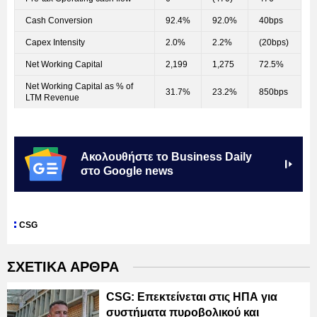
Cash Conversion
92.4%
92.0%
40bps
Capex Intensity
2.0%
2.2%
(20bps)
Net Working Capital
2,199
1,275
72.5%
Net Working Capital as % of
31.7%
23.2%
850bps
LTM Revenue
Ακολουθήστε το Business Daily
στο Google news
CSG
ΣΧΕΤΙΚΑ ΑΡΘΡΑ
CSG: Επεκτείνεται στις ΗΠΑ για
συστήματα πυροβολικού και