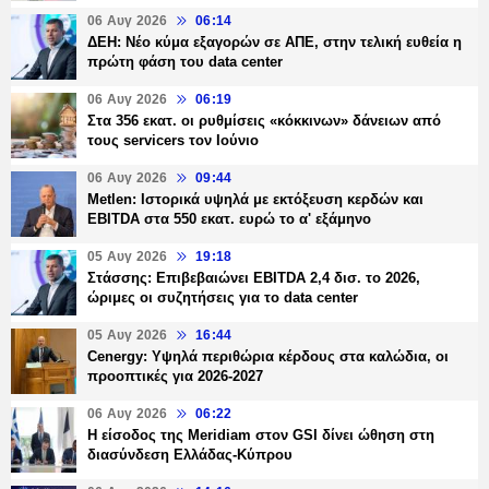
06 Αυγ 2026
06:14
ΔΕΗ: Νέο κύμα εξαγορών σε ΑΠΕ, στην τελική ευθεία η
πρώτη φάση του data center
06 Αυγ 2026
06:19
Στα 356 εκατ. οι ρυθμίσεις «κόκκινων» δάνειων από
τους servicers τον Ιούνιο
06 Αυγ 2026
09:44
Metlen: Ιστορικά υψηλά με εκτόξευση κερδών και
EBITDA στα 550 εκατ. ευρώ το α' εξάμηνο
05 Αυγ 2026
19:18
Στάσσης: Επιβεβαιώνει EBITDA 2,4 δισ. το 2026,
ώριμες οι συζητήσεις για το data center
05 Αυγ 2026
16:44
Cenergy: Υψηλά περιθώρια κέρδους στα καλώδια, οι
προοπτικές για 2026-2027
06 Αυγ 2026
06:22
Η είσοδος της Meridiam στον GSI δίνει ώθηση στη
διασύνδεση Ελλάδας-Κύπρου