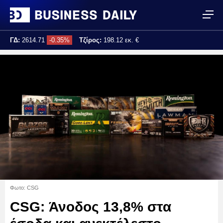
ΓΔ:
2614.71
-0.35%
Τζίρος:
198.12 εκ. €
Τελ. ενημέρωση:
16:16:36
Φωτο: CSG
CSG: Άνοδος 13,8% στα