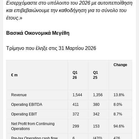
Εισερχόμαστε στο υπόλοιπο του 2026 με αυτοπεποίθηση
και επιβεβαιώνουμε την καθοδήγηση για το σύνολο του
έτους
.»
Βασικά Οικονομικά Μεγέθη
Τρίμηνο που έληξε στις 31 Μαρτίου 2026
Change
Q1
Q1
€ m
26
25
Revenue
1,544
1,356
13.8%
Operating EBITDA
411
380
8.0%
Operating EBIT
372
342
8.7%
Net Profit from Continuing
299
153
94.6%
Operations
Pre-tax Operating cash flow
6
(470)
476