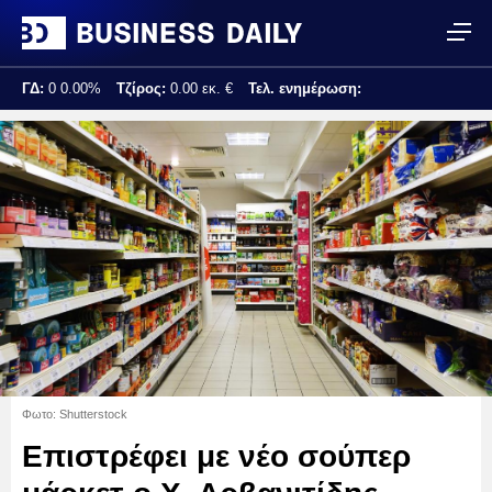
ΓΔ:
0
0.00%
Τζίρος:
0.00 εκ. €
Τελ. ενημέρωση:
Φωτο: Shutterstock
Επιστρέφει με νέο σούπερ