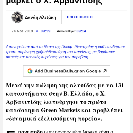
μάρκετ ο Χ. Αρβανιτίδης
Δανάη Αλεξάκη
ΕΠΙΧΕΙΡΗΣΕΙΣ
24 Νοε 2019
09:59
09:14
Ανανεώθηκε:
Απαγορεύεται από το δίκαιο της Πνευμ. Ιδιοκτησίας η καθ΄οιονδήποτε
τρόπο παράνομη χρήση/ιδιοποίηση του παρόντος, με βαρύτατες
αστικές και ποινικές κυρώσεις για τον παραβάτη.
Add BusinessDaily.gr on
Google
Μετά την πώληση της αλυσίδας με τα 131
καταστήματα στην Β. Ελλάδα, ο Χ.
Αρβανιτίδης λειτούργησε το πρώτο
κατάστημα Green Markets και προβλέπει
«δυναμικά εξελισσόμενη πορεία».
πανείσοδο
στην οργανωμένη λιανική κάνει ο