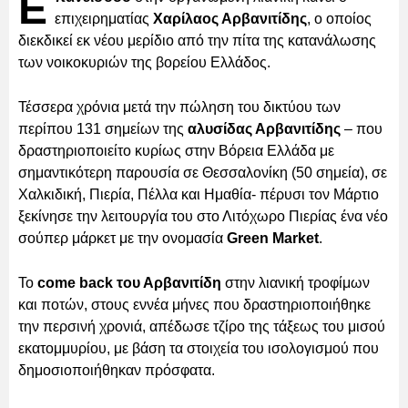
Ε
επιχειρηματίας
Χαρίλαος Αρβανιτίδης
, ο οποίος
διεκδικεί εκ νέου μερίδιο από την πίτα της κατανάλωσης
των νοικοκυριών της βορείου Ελλάδος.
Τέσσερα χρόνια μετά την πώληση του δικτύου των
περίπου 131 σημείων της
αλυσίδας Αρβανιτίδης
– που
δραστηριοποιείτο κυρίως στην Βόρεια Ελλάδα με
σημαντικότερη παρουσία σε Θεσσαλονίκη (50 σημεία), σε
Χαλκιδική, Πιερία, Πέλλα και Ημαθία- πέρυσι τον Μάρτιο
ξεκίνησε την λειτουργία του στο Λιτόχωρο Πιερίας ένα νέο
σούπερ μάρκετ με την ονομασία
Green Market
.
Το
come back του Αρβανιτίδη
στην λιανική τροφίμων
και ποτών, στους εννέα μήνες που δραστηριοποιήθηκε
την περσινή χρονιά, απέδωσε τζίρο της τάξεως του μισού
εκατομμυρίου, με βάση τα στοιχεία του ισολογισμού που
δημοσιοποιήθηκαν πρόσφατα.