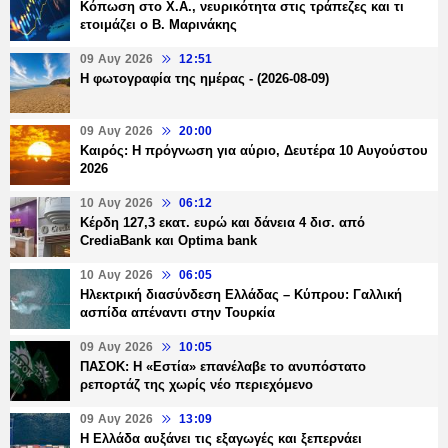
Κόπωση στο Χ.Α., νευρικότητα στις τράπεζες και τι
ετοιμάζει ο Β. Μαρινάκης
09 Αυγ 2026
12:51
Η φωτογραφία της ημέρας - (2026-08-09)
09 Αυγ 2026
20:00
Καιρός: Η πρόγνωση για αύριο, Δευτέρα 10 Αυγούστου
2026
10 Αυγ 2026
06:12
Κέρδη 127,3 εκατ. ευρώ και δάνεια 4 δισ. από
CrediaBank και Optima bank
10 Αυγ 2026
06:05
Ηλεκτρική διασύνδεση Ελλάδας – Κύπρου: Γαλλική
ασπίδα απέναντι στην Τουρκία
09 Αυγ 2026
10:05
ΠΑΣΟΚ: Η «Εστία» επανέλαβε το ανυπόστατο
ρεπορτάζ της χωρίς νέο περιεχόμενο
09 Αυγ 2026
13:09
Η Ελλάδα αυξάνει τις εξαγωγές και ξεπερνάει