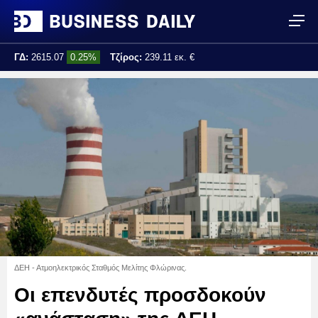
ΓΔ:
2615.07
0.25%
Τζίρος:
239.11 εκ. €
Τελ. ενημέρωση:
17:25:01
ΔΕΗ - Ατμοηλεκτρικός Σταθμός Μελίτης Φλώρινας.
Οι επενδυτές προσδοκούν