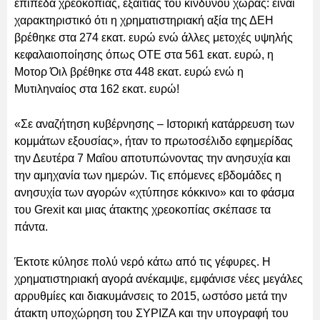
επίπεδα χρεοκοπίας, εξαιτίας του κινδύνου χώρας: είναι
χαρακτηριστικό ότι η χρηματιστηριακή αξία της ΔΕΗ
βρέθηκε στα 274 εκατ. ευρώ ενώ άλλες μετοχές υψηλής
κεφαλαιοποίησης όπως ΟΤΕ στα 561 εκατ. ευρώ, η
Μοτορ Όιλ βρέθηκε στα 448 εκατ. ευρώ ενώ η
Μυτιληναίος στα 162 εκατ. ευρώ!
«Σε αναζήτηση κυβέρνησης – Ιστορική κατάρρευση των
κομμάτων εξουσίας», ήταν το πρωτοσέλιδο εφημερίδας
την Δευτέρα 7 Μαΐου αποτυπώνοντας την ανησυχία και
την αμηχανία των ημερών. Τις επόμενες εβδομάδες η
ανησυχία των αγορών «χτύπησε κόκκινο» και το φάσμα
του Grexit και μιας άτακτης χρεοκοπίας σκέπασε τα
πάντα.
Έκτοτε κύλησε πολύ νερό κάτω από τις γέφυρες. Η
χρηματιστηριακή αγορά ανέκαμψε, εμφάνισε νέες μεγάλες
αρρυθμίες και διακυμάνσεις το 2015, ωστόσο μετά την
άτακτη υποχώρηση του ΣΥΡΙΖΑ και την υπογραφή του