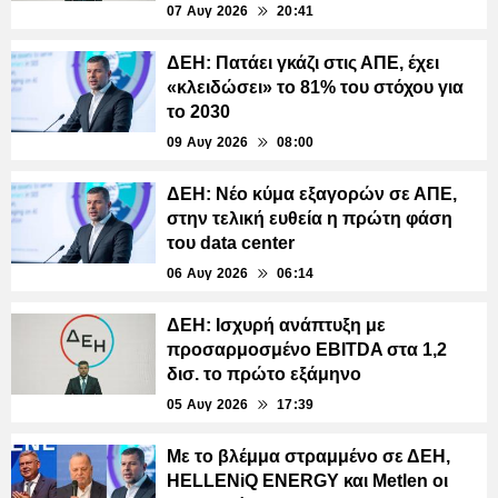
07 Αυγ 2026
20:41
ΔΕΗ: Πατάει γκάζι στις ΑΠΕ, έχει
«κλειδώσει» το 81% του στόχου για
το 2030
09 Αυγ 2026
08:00
ΔΕΗ: Νέο κύμα εξαγορών σε ΑΠΕ,
στην τελική ευθεία η πρώτη φάση
του data center
06 Αυγ 2026
06:14
ΔΕΗ: Ισχυρή ανάπτυξη με
προσαρμοσμένο EBITDA στα 1,2
δισ. το πρώτο εξάμηνο
05 Αυγ 2026
17:39
Με το βλέμμα στραμμένο σε ΔΕΗ,
HELLENiQ ENERGY και Metlen οι