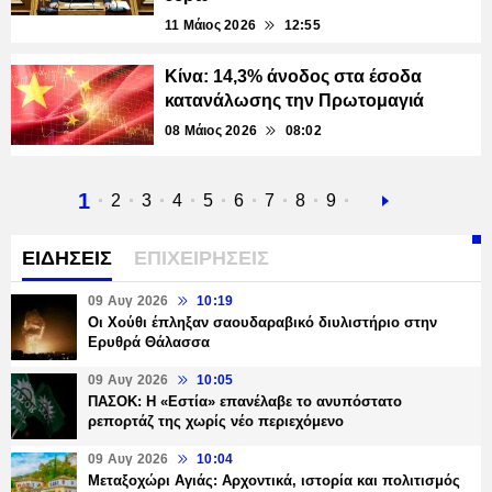
11 Μάιος 2026
12:55
Κίνα: 14,3% άνοδος στα έσοδα
κατανάλωσης την Πρωτομαγιά
08 Μάιος 2026
08:02
Τρέχουσα
1
Σελίδα
2
Σελίδα
3
Σελίδα
4
Σελίδα
5
Σελίδα
6
Σελίδα
7
Σελίδα
8
Σελίδα
9
Next
σελίδα
page
ΕΙΔΗΣΕΙΣ
ΕΠΙΧΕΙΡΗΣΕΙΣ
09 Αυγ 2026
10:19
Οι Χούθι έπληξαν σαουδαραβικό διυλιστήριο στην
Ερυθρά Θάλασσα
09 Αυγ 2026
10:05
ΠΑΣΟΚ: Η «Εστία» επανέλαβε το ανυπόστατο
ρεπορτάζ της χωρίς νέο περιεχόμενο
09 Αυγ 2026
10:04
Μεταξοχώρι Αγιάς: Αρχοντικά, ιστορία και πολιτισμός