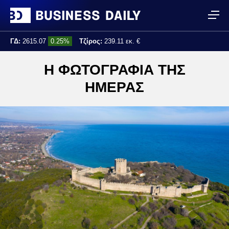
ΓΔ:
2615.07
0.25%
Τζίρος:
239.11 εκ. €
Τελ. ενημέρωση:
17:25:01
Η ΦΩΤΟΓΡΑΦΙΑ ΤΗΣ
ΗΜΕΡΑΣ