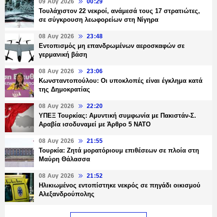
09 Αυγ 2026
00:29
Τουλάχιστον 22 νεκροί, ανάμεσά τους 17 στρατιώτες,
σε σύγκρουση λεωφορείων στη Νίγηρα
08 Αυγ 2026
23:48
Εντοπισμός μη επανδρωμένων αεροσκαφών σε
γερμανική βάση
08 Αυγ 2026
23:06
Κωνσταντοπούλου: Οι υποκλοπές είναι έγκλημα κατά
της Δημοκρατίας
08 Αυγ 2026
22:20
ΥΠΕΞ Τουρκίας: Αμυντική συμφωνία με Πακιστάν-Σ.
Αραβία ισοδυναμεί με Άρθρο 5 NATO
08 Αυγ 2026
21:55
Τουρκία: Ζητά μορατόριουμ επιθέσεων σε πλοία στη
Μαύρη Θάλασσα
08 Αυγ 2026
21:52
Ηλικιωμένος εντοπίστηκε νεκρός σε πηγάδι οικισμού
Αλεξανδρούπολης