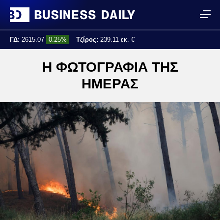
ΓΔ:
2615.07
0.25%
Τζίρος:
239.11 εκ. €
Τελ. ενημέρωση:
17:25:01
Η ΦΩΤΟΓΡΑΦΙΑ ΤΗΣ
ΗΜΕΡΑΣ