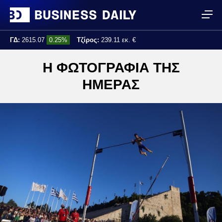
ΓΔ:
2615.07
0.25%
Τζίρος:
239.11 εκ. €
Τελ. ενημέρωση:
17:25:01
Η ΦΩΤΟΓΡΑΦΙΑ ΤΗΣ
ΗΜΕΡΑΣ