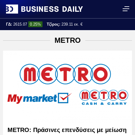
ΓΔ:
2615.07
0.25%
Τζίρος:
239.11 εκ. €
Τελ. ενημέρωση:
17:25:01
METRO
METRO: Πράσινες επενδύσεις με μείωση