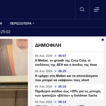
Η
ΠΕΡΙΣΣΟΤΕΡΑ
:25:02
ΔΗΜΟΦΙΛΗ
06 Αυγ 2026
06:07
H Metlen, το growth της Coca Cola, οι
επιδόσεις της ΔΕΗ και η άνοδος της Avax
06 Αυγ 2026
06:25
H «μάχη» στη Metlen και τα αποτελέσματα
που μπορεί να «κάψουν» τους short
06 Αυγ 2026
06:10
Περιθώριο ανόδου έως +20% για τις μετοχές
των τραπεζών «βλέπει» η Goldman Sachs
06 Αυγ 2026
06:14