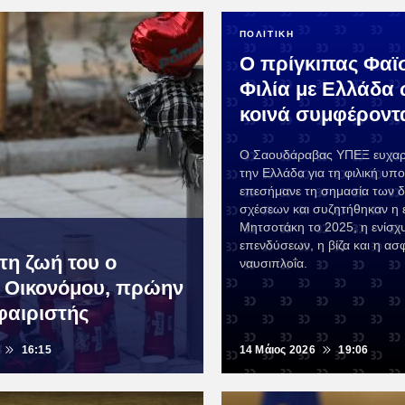
ΠΟΛΙΤΙΚΗ
Ο πρίγκιπας Φαϊ
Φιλία με Ελλάδα 
κοινά συμφέροντ
Ο Σαουδάραβας ΥΠΕΞ ευχαρ
την Ελλάδα για τη φιλική υπ
επεσήμανε τη σημασία των 
σχέσεων και συζητήθηκαν η 
Μητσοτάκη το 2025, η ενίσχ
επενδύσεων, η βίζα και η ασ
τη ζωή του ο
ναυσιπλοΐα.
 Οικονόμου, πρώην
αιριστής
16:15
14 Μάιος 2026
19:06