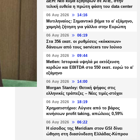
ΔΕΗ: Νέο κύμα εξαγορών σε ΑΠΕ, στην
τελική ευθεία η πρώτη φάση του data center
06 Αυγ 2026
14:16
Μυτιληναίος: Σημαντικό βήμα το α' εξάμηνο,
χαμηλή ζήτηση για γάλλιο στην Ευρώπη
06 Αυγ 2026
06:19
Στα 356 εκατ. οι ρυθμίσεις «κόκκινων»
δάνειων από τους servicers τον Ιούνιο
06 Αυγ 2026
09:44
Metlen: Ιστορικά υψηλά με εκτόξευση
κερδών και EBITDA στα 550 εκατ. ευρώ το α'
εξάμηνο
06 Αυγ 2026
14:00
Morgan Stanley: Θετική ψήφος στις
ελληνικές τράπεζες – Νέες τιμές-στόχοι
06 Αυγ 2026
18:19
Χρηματιστήριο: Λύγισε από το βάρος
κινήσεων profit taking, απώλειες 0,59%
06 Αυγ 2026
06:22
Η είσοδος της Meridiam στον GSI δίνει
ώθηση στη διασύνδεση Ελλάδας-Κύπρου