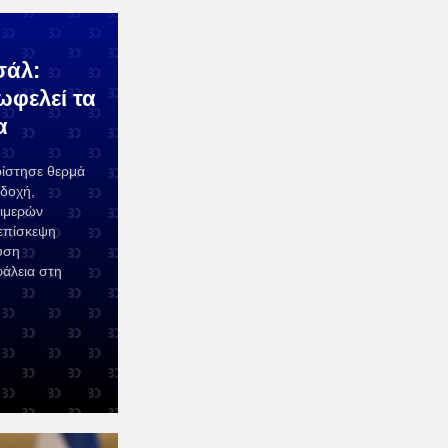
σάλ:
ωφελεί τα
α
ίστησε θερμά
οδοχή,
διμερών
επίσκεψη
υση
φάλεια στη