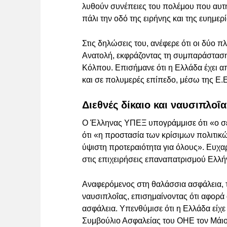
λυθούν συνέπειες του πολέμου που αυτή 
πάλι την οδό της ειρήνης και της ευημερ
Στις δηλώσεις του, ανέφερε ότι οι δύο 
Ανατολή, εκφράζοντας τη συμπαράσταση 
Κόλπου. Επισήμανε ότι η Ελλάδα έχει απ
και σε πολυμερές επίπεδο, μέσω της Ε.Ε
Διεθνές δίκαιο και ναυσιπλοΐα
Ο Έλληνας ΥΠΕΞ υπογράμμισε ότι «ο σεβ
ότι «η προστασία των κρίσιμων πολιτι
ύψιστη προτεραιότητα για όλους». Ευχαρ
στις επιχειρήσεις επαναπατρισμού Ελλή
Αναφερόμενος στη θαλάσσια ασφάλεια, τ
ναυσιπλοΐας, επισημαίνοντας ότι αφορά ά
ασφάλεια. Υπενθύμισε ότι η Ελλάδα είχε 
Συμβούλιο Ασφαλείας του ΟΗΕ τον Μάιο 