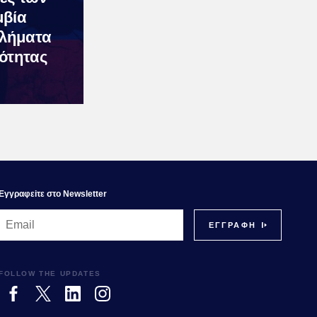
μβία
κλήματα
ότητας
Εγγραφεiτε στο Newsletter
FOLLOW THE UPDATES