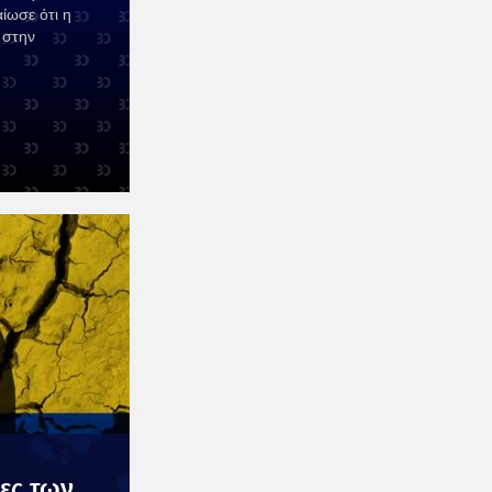
ίωσε ότι η
 στην
ες των