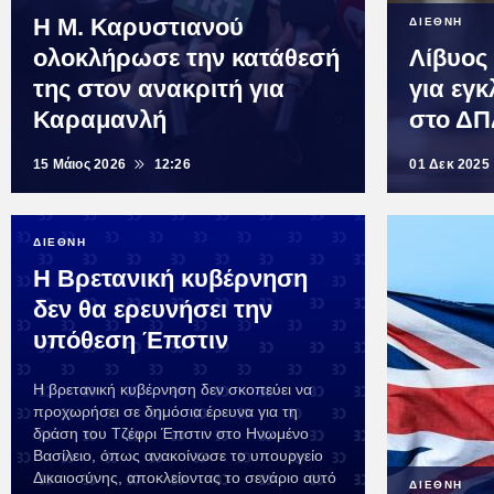
Η Μ. Καρυστιανού
ΔΙΕΘΝΗ
ολοκλήρωσε την κατάθεσή
Λίβυος
της στον ανακριτή για
για εγ
Καραμανλή
στο ΔΠ
15 Μάιος 2026
12:26
01 Δεκ 2025
ΔΙΕΘΝΗ
Η Βρετανική κυβέρνηση
δεν θα ερευνήσει την
υπόθεση Έπστιν
Η βρετανική κυβέρνηση δεν σκοπεύει να
προχωρήσει σε δημόσια έρευνα για τη
δράση του Τζέφρι Έπστιν στο Ηνωμένο
Βασίλειο, όπως ανακοίνωσε το υπουργείο
Δικαιοσύνης, αποκλείοντας το σενάριο αυτό
ΔΙΕΘΝΗ