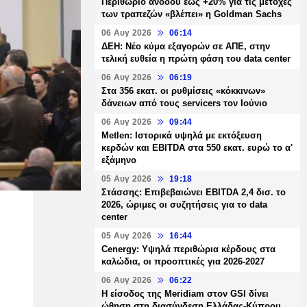
Περιθώριο ανόδου έως +20% για τις μετοχές
των τραπεζών «βλέπει» η Goldman Sachs
06 Αυγ 2026
06:14
ΔΕΗ: Νέο κύμα εξαγορών σε ΑΠΕ, στην
τελική ευθεία η πρώτη φάση του data center
06 Αυγ 2026
06:19
Στα 356 εκατ. οι ρυθμίσεις «κόκκινων»
δάνειων από τους servicers τον Ιούνιο
06 Αυγ 2026
09:44
Metlen: Ιστορικά υψηλά με εκτόξευση
κερδών και EBITDA στα 550 εκατ. ευρώ το α'
εξάμηνο
05 Αυγ 2026
19:18
Στάσσης: Επιβεβαιώνει EBITDA 2,4 δισ. το
2026, ώριμες οι συζητήσεις για το data
center
05 Αυγ 2026
16:44
Cenergy: Υψηλά περιθώρια κέρδους στα
καλώδια, οι προοπτικές για 2026-2027
06 Αυγ 2026
06:22
Η είσοδος της Meridiam στον GSI δίνει
ώθηση στη διασύνδεση Ελλάδας-Κύπρου