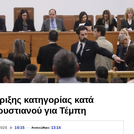
ιξης κατηγορίας κατά
υστιανού για Τέμπη
2026
10:15
13:14
Ανανεώθηκε: