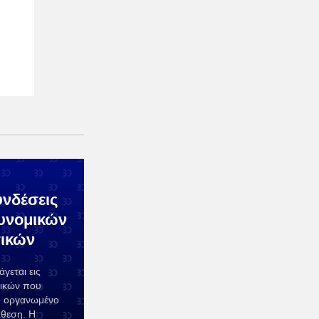
υνδέσεις
υνομικών
τικών
γεται εις
ικών που
το οργανωμένο
κθεση. Η