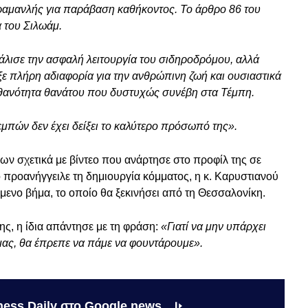
αμανλής για παράβαση καθήκοντος. Το άρθρο 86 του
 του Σιλωάμ.
λισε την ασφαλή λειτουργία του σιδηροδρόμου, αλλά
ξε πλήρη αδιαφορία για την ανθρώπινη ζωή και ουσιαστικά
ιθανότητα θανάτου που δυστυχώς συνέβη στα Τέμπη.
εμπών δεν έχει δείξει το καλύτερο πρόσωπό της».
ν σχετικά με βίντεο που ανάρτησε στο προφίλ της σε
 προανήγγειλε τη δημιουργία κόμματος, η κ. Καρυστιανού
πόμενο βήμα, το οποίο θα ξεκινήσει από τη Θεσσαλονίκη.
ης, η ίδια απάντησε με τη φράση:
«Γιατί να μην υπάρχει
 μας, θα έπρεπε να πάμε να φουντάρουμε».
ness Daily στο Google news