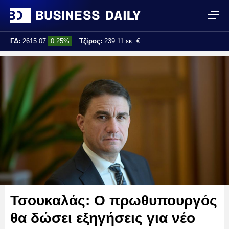
ΓΔ:
2615.07
0.25%
Τζίρος:
239.11 εκ. €
Τελ. ενημέρωση:
17:25:01
Τσουκαλάς: Ο πρωθυπουργός
θα δώσει εξηγήσεις για νέο