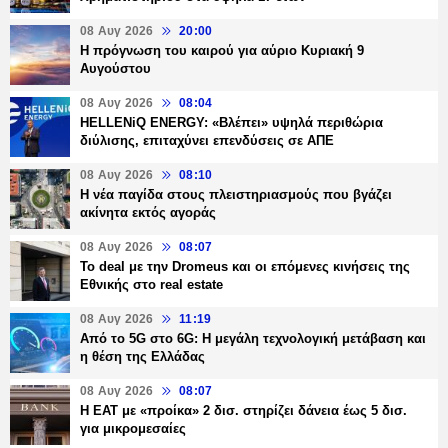
08 Αυγ 2026
20:00
Η πρόγνωση του καιρού για αύριο Κυριακή 9
Αυγούστου
08 Αυγ 2026
08:04
HELLENiQ ENERGY: «Βλέπει» υψηλά περιθώρια
διύλισης, επιταχύνει επενδύσεις σε ΑΠΕ
08 Αυγ 2026
08:10
Η νέα παγίδα στους πλειστηριασμούς που βγάζει
ακίνητα εκτός αγοράς
08 Αυγ 2026
08:07
Το deal με την Dromeus και οι επόμενες κινήσεις της
Εθνικής στο real estate
08 Αυγ 2026
11:19
Από το 5G στο 6G: Η μεγάλη τεχνολογική μετάβαση και
η θέση της Ελλάδας
08 Αυγ 2026
08:07
Η ΕΑΤ με «προίκα» 2 δισ. στηρίζει δάνεια έως 5 δισ.
για μικρομεσαίες