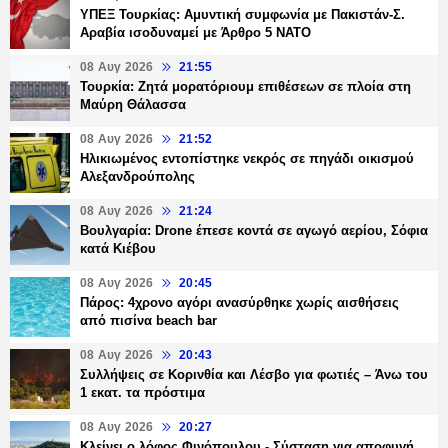
ΥΠΕΞ Τουρκίας: Αμυντική συμφωνία με Πακιστάν-Σ.
Αραβία ισοδυναμεί με Άρθρο 5 NATO
08 Αυγ 2026
21:55
Τουρκία: Ζητά μορατόριουμ επιθέσεων σε πλοία στη
Μαύρη Θάλασσα
08 Αυγ 2026
21:52
Ηλικιωμένος εντοπίστηκε νεκρός σε πηγάδι οικισμού
Αλεξανδρούπολης
08 Αυγ 2026
21:24
Βουλγαρία: Drone έπεσε κοντά σε αγωγό αερίου, Σόφια
κατά Κιέβου
08 Αυγ 2026
20:45
Πάρος: 4χρονο αγόρι ανασύρθηκε χωρίς αισθήσεις
από πισίνα beach bar
08 Αυγ 2026
20:43
Συλλήψεις σε Κορινθία και Λέσβο για φωτιές – Άνω του
1 εκατ. τα πρόστιμα
08 Αυγ 2026
20:27
Κλείνει ο λόφος Φινόπουλου - Σύσταση για αποφυγή