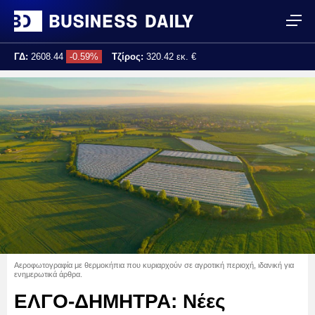
ΓΔ:
2608.44
-0.59%
Τζίρος:
320.42 εκ. €
Τελ. ενημέρωση:
17:25:02
Αεροφωτογραφία με θερμοκήπια που κυριαρχούν σε αγροτική περιοχή, ιδανική για
ενημερωτικά άρθρα.
ΕΛΓΟ-ΔΗΜΗΤΡΑ: Νέες