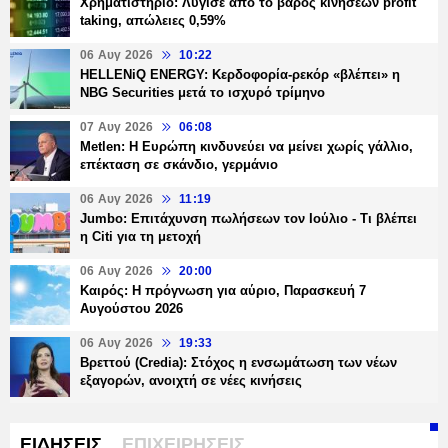
Χρηματιστήριο: Λύγισε από το βάρος κινήσεων profit
taking, απώλειες 0,59%
06 Αυγ 2026
10:22
HELLENiQ ENERGY: Κερδοφορία-ρεκόρ «βλέπει» η
NBG Securities μετά το ισχυρό τρίμηνο
07 Αυγ 2026
06:08
Metlen: Η Ευρώπη κινδυνεύει να μείνει χωρίς γάλλιο,
επέκταση σε σκάνδιο, γερμάνιο
06 Αυγ 2026
11:19
Jumbo: Επιτάχυνση πωλήσεων τον Ιούλιο - Τι βλέπει
η Citi για τη μετοχή
06 Αυγ 2026
20:00
Καιρός: Η πρόγνωση για αύριο, Παρασκευή 7
Αυγούστου 2026
06 Αυγ 2026
19:33
Βρεττού (Credia): Στόχος η ενσωμάτωση των νέων
εξαγορών, ανοιχτή σε νέες κινήσεις
ΕΙΔΗΣΕΙΣ
ΕΠΙΧΕΙΡΗΣΕΙΣ