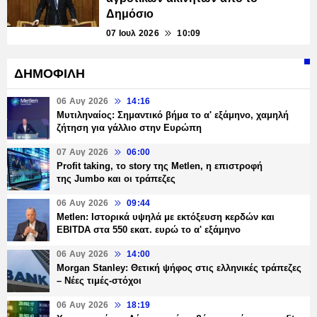
Δημόσιο
07 Ιουλ 2026
10:09
ΔΗΜΟΦΙΛΗ
06 Αυγ 2026
14:16
Μυτιληναίος: Σημαντικό βήμα το α' εξάμηνο, χαμηλή
ζήτηση για γάλλιο στην Ευρώπη
07 Αυγ 2026
06:00
Profit taking, το story της Metlen, η επιστροφή
της Jumbo και οι τράπεζες
06 Αυγ 2026
09:44
Metlen: Ιστορικά υψηλά με εκτόξευση κερδών και
EBITDA στα 550 εκατ. ευρώ το α' εξάμηνο
06 Αυγ 2026
14:00
Morgan Stanley: Θετική ψήφος στις ελληνικές τράπεζες
– Νέες τιμές-στόχοι
06 Αυγ 2026
18:19