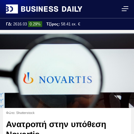
ΓΔ:
2616.03
0.29%
Τζίρος:
58.41 εκ. €
Τελ. ενημέρωση:
12:42:35
Φώτο: Shutterstock
Ανατροπή στην υπόθεση