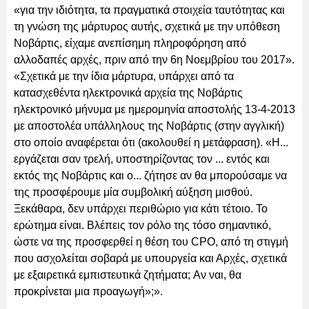
«για την ιδιότητα, τα πραγματικά στοιχεία ταυτότητας και
τη γνώση της μάρτυρος αυτής, σχετικά με την υπόθεση
Nοβάρτις, είχαμε ανεπίσημη πληροφόρηση από
αλλοδαπές αρχές, πριν από την 6η Νοεμβρίου του 2017».
«Σχετικά με την ίδια μάρτυρα, υπάρχει από τα
κατασχεθέντα ηλεκτρονικά αρχεία της Νοβάρτις
ηλεκτρονικό μήνυμα με ημερομηνία αποστολής 13-4-2013
με αποστολέα υπάλληλους της Νοβάρτις (στην αγγλική)
στο οποίο αναφέρεται ότι (ακολουθεί η μετάφραση). «Η...
εργάζεται σαν τρελή, υποστηρίζοντας τον ... εντός και
εκτός της Νοβάρτις και ο... ζήτησε αν θα μπορούσαμε να
της προσφέρουμε μία συμβολική αύξηση μισθού.
Ξεκάθαρα, δεν υπάρχει περιθώριο για κάτι τέτοιο. Το
ερώτημα είναι. Βλέπεις τον ρόλο της τόσο σημαντικό,
ώστε να της προσφερθεί η θέση του CPO, από τη στιγμή
που ασχολείται σοβαρά με υπουργεία και Αρχές, σχετικά
με εξαιρετικά εμπιστευτικά ζητήματα; Aν ναι, θα
προκρίνεται μια προαγωγή»;».