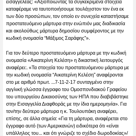
εισαγγελέας: «Αξιοποιώντας τα συγκεκριμένα στοιχεία
καταφέραμε να ταυτοποιήσουμε τουλάχιστον τον ένα εκ
των δύο προσώπων, τον οποίο εν συνεχεία καταστήσαμε
προστατευόμενο μάρτυρα στην ενώπιόν μας διαδικασία
και ακολούθως μάρτυρα δημοσίου συμφέροντος με την
κωδική ονομασία “Μάξιμος Σαράφης”».
Για τον δεύτερο προστατευόμενο μάρτυρα με την κωδική
ονομασία «Αικατερίνη Κελέση» η δικαστική λειτουργός
αναφέρει:. «Τα στοιχεία του προστατευόμενου μάρτυρα με
την κωδική ονομασία “Αικατερίνη Κελέση” αναφέρονται
στο με αριθμό πρωτ. ...7-11-2-17 συνταγμένο στην
αγγλική γλώσσα έγγραφο του Ομοσπονδιακού Γραφείου
του υπουργείου Δικαιοσύνης των ΗΠΑ που διαβιβάστηκε
στην Εισαγγελία Διαφθοράς με την ίδια ημερομηνία». Για
τον/την δεύτερο μάρτυρα η κ. Τουλουπάκη αναφέρει,
επίσης, σε άλλα σημεία: «Για τη μάρτυρα, αναφέρεται στο
έγγραφο αυτό (των Αμερικανών) ειδικότερα ότι «είναι
υπάλληλος του... και ότι γνώριζε το σχέδιο δωροδοκίας»/