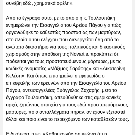
συνέβη εδώ, χρηματικά οφέλη».
Από το έγγραφο αυτό, με το οποίο η κ. Τουλουπάκη
ενημερώνει την Εισαγγελία του Αρείου Πάγου για πώς
οργανώθηκε το καθεστώς προστασίας των μαρτύρων,
στο πλαίσιο του ελέγχου που διενεργείται ήδη από το
ανώτατο δικαστήριο για τους πολιτικούς και δικαστικούς
χειρισμούς στην υπόθεση της Novartis, προκύπτει ότι
πρόκειται για τους προστατευόμενους μάρτυρες, με τις
κωδικές ονομασίες «Μάξιμος Σαράφης» και «Αικατερίνη
Κελέση». Και όπως επισημαίνει η εφημερίδα ο
επικεφαλής των ερευνών από την Εισαγγελία του Αρείου
Πάγου, αντεισαγγελέας Ευάγγελος Ζαχαρής, μετά το
έγγραφο Τουλουπάκη, απευθύνθηκε στις αμερικανικές
αρχές ζητώντας στοιχεία για τους εδώ προστατευόμενους
μάρτυρες, ποια ανταλλάγματα πήραν, αν έχουν εξεταστεί
άλλοι και ποιο είναι το περιεχόμενο των καταθέσεών τους.
Ειδικότερα, η εφ. «Καθημερινή» σημειώνει ότι η