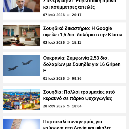
Στένεργκαρντ: Ευρωπαϊκή άμυνα
και ασύμμετρες απειλές
07 Ιουλ 2026
20:17
Σουηδικό δικαστήριο: Η Google
οφείλει 1,5 δισ. δολάρια στην Klarna
02 Ιουλ 2026
15:11
Ουκρανία: Συμφωνία 2,53 δισ.
δολαρίων με Σουηδία για 16 Gripen
E
01 Ιουλ 2026
09:36
Σουηδία: Πολλοί τραυματίες από
κεραυνό σε πάρκο ψυχαγωγίας
28 Ιουν 2026
18:04
Πορτοκαλί συναγερμός για
καύσωνα στη Δανία και υψηλές