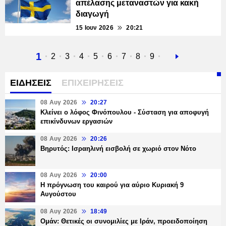
απέλασης μεταναστών για κακή
διαγωγή
15 Ιουν 2026
20:21
Τρέχουσα
1
Σελίδα
2
Σελίδα
3
Σελίδα
4
Σελίδα
5
Σελίδα
6
Σελίδα
7
Σελίδα
8
Σελίδα
9
Next
σελίδα
page
ΕΙΔΗΣΕΙΣ
ΕΠΙΧΕΙΡΗΣΕΙΣ
08 Αυγ 2026
20:27
Κλείνει ο λόφος Φινόπουλου - Σύσταση για αποφυγή
επικίνδυνων εργασιών
08 Αυγ 2026
20:26
Βηρυτός: Ισραηλινή εισβολή σε χωριό στον Νότο
08 Αυγ 2026
20:00
Η πρόγνωση του καιρού για αύριο Κυριακή 9
Αυγούστου
08 Αυγ 2026
18:49
Ομάν: Θετικές οι συνομιλίες με Ιράν, προειδοποίηση