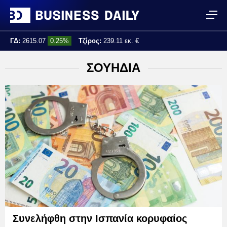
ΓΔ:
2615.07
0.25%
Τζίρος:
239.11 εκ. €
Τελ. ενημέρωση:
17:25:01
ΣΟΥΗΔΙΑ
Συνελήφθη στην Ισπανία κορυφαίος