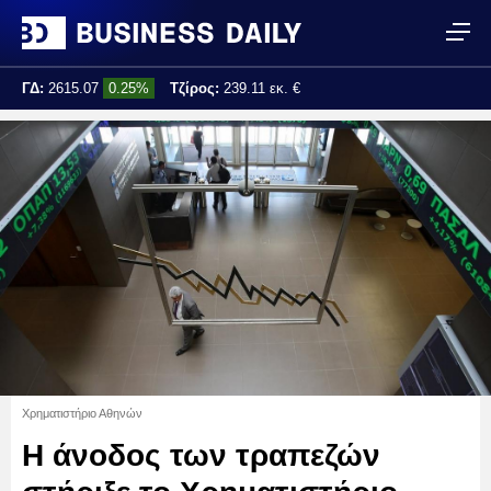
ΓΔ:
2615.07
0.25%
Τζίρος:
239.11 εκ. €
Τελ. ενημέρωση:
17:25:01
Χρηματιστήριο Αθηνών
Η άνοδος των τραπεζών