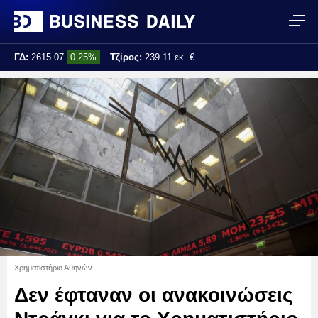
ΓΔ:
2615.07
0.25%
Τζίρος:
239.11 εκ. €
Τελ. ενημέρωση:
17:25:01
Χρηματιστήριο Αθηνών
Δεν έφταναν οι ανακοινώσεις