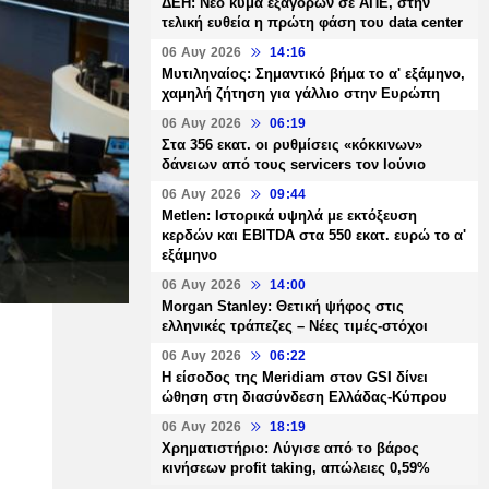
ΔΕΗ: Νέο κύμα εξαγορών σε ΑΠΕ, στην
τελική ευθεία η πρώτη φάση του data center
06 Αυγ 2026
14:16
Μυτιληναίος: Σημαντικό βήμα το α' εξάμηνο,
χαμηλή ζήτηση για γάλλιο στην Ευρώπη
06 Αυγ 2026
06:19
Στα 356 εκατ. οι ρυθμίσεις «κόκκινων»
δάνειων από τους servicers τον Ιούνιο
06 Αυγ 2026
09:44
Metlen: Ιστορικά υψηλά με εκτόξευση
κερδών και EBITDA στα 550 εκατ. ευρώ το α'
εξάμηνο
06 Αυγ 2026
14:00
Morgan Stanley: Θετική ψήφος στις
ελληνικές τράπεζες – Νέες τιμές-στόχοι
06 Αυγ 2026
06:22
Η είσοδος της Meridiam στον GSI δίνει
ώθηση στη διασύνδεση Ελλάδας-Κύπρου
06 Αυγ 2026
18:19
Χρηματιστήριο: Λύγισε από το βάρος
κινήσεων profit taking, απώλειες 0,59%