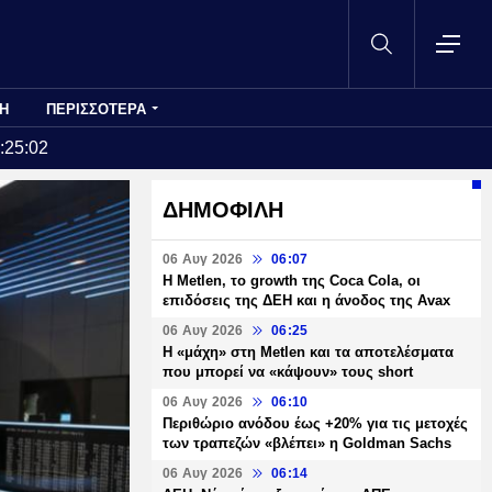
Η
ΠΕΡΙΣΣΟΤΕΡΑ
:25:02
ΔΗΜΟΦΙΛΗ
06 Αυγ 2026
06:07
H Metlen, το growth της Coca Cola, οι
επιδόσεις της ΔΕΗ και η άνοδος της Avax
06 Αυγ 2026
06:25
H «μάχη» στη Metlen και τα αποτελέσματα
που μπορεί να «κάψουν» τους short
06 Αυγ 2026
06:10
Περιθώριο ανόδου έως +20% για τις μετοχές
των τραπεζών «βλέπει» η Goldman Sachs
06 Αυγ 2026
06:14