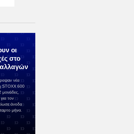
υν οι
ές στο
ναλλαγών
γραψαν νέα
κτη STOXX 600
2 μονάδες,
για τον
είωσε άνοδο
έταρτο μήνα.