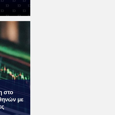
η στο
θηνών με
ες