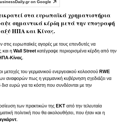
usinessDaily.gr on
Google
πικρατεί στα ευρωπαϊκά χρηματιστήρια
έγραψε σημαντικά κέρδη μετά την υπογραφή
ταξύ ΗΠΑ και Κίνας.
ν στις ευρωπαϊκές αγορές με τους επενδυτές να
 και η
Wall Street
κατέγραψε περιορισμένα κέρδη από την
ΗΠΑ-Κίνας
.
οι μετοχές του γερμανικού ενεργειακού κολοσσού
RWE
των αναφορών πως η γερμανική κυβέρνηση σχεδιάζει να
6 δισ ευρώ για τα κόστη που συνδέονται με την
μοσίευση των πρακτικών της
ΕΚΤ
από την τελευταία
ματική πολιτική που θα ακολουθήσει, που ήταν και η
αγκάρντ
.