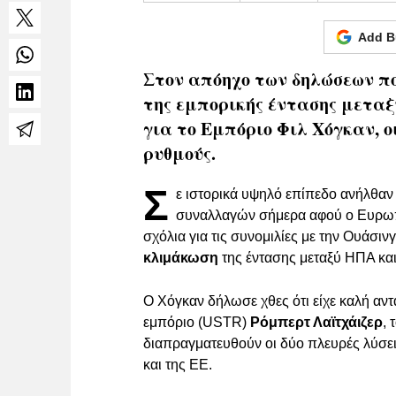
Add B
Στον απόηχο των δηλώσεων πο
της εμπορικής έντασης μετα
για το Εμπόριο Φιλ Χόγκαν, ο
ρυθμούς.
Σ
ε ιστορικά υψηλό επίπεδο ανήλθαν
συναλλαγών σήμερα αφού ο Ευρωπ
σχόλια για τις συνομιλίες με την Ουάσιν
κλιμάκωση
της έντασης μεταξύ ΗΠΑ κα
Ο Χόγκαν δήλωσε χθες ότι είχε καλή αν
εμπόριο (USTR)
Ρόμπερτ Λαϊτχάιζερ
, 
διαπραγματευθούν οι δύο πλευρές λύσει
και της ΕΕ.