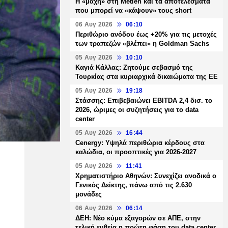
H «μάχη» στη Metlen και τα αποτελέσματα
που μπορεί να «κάψουν» τους short
06 Αυγ 2026
06:10
Περιθώριο ανόδου έως +20% για τις μετοχές
των τραπεζών «βλέπει» η Goldman Sachs
05 Αυγ 2026
10:10
Καγιά Κάλλας: Ζητούμε σεβασμό της
Τουρκίας στα κυριαρχικά δικαιώματα της ΕΕ
05 Αυγ 2026
19:18
Στάσσης: Επιβεβαιώνει EBITDA 2,4 δισ. το
2026, ώριμες οι συζητήσεις για το data
center
05 Αυγ 2026
16:44
Cenergy: Υψηλά περιθώρια κέρδους στα
καλώδια, οι προοπτικές για 2026-2027
05 Αυγ 2026
11:41
Χρηματιστήριο Αθηνών: Συνεχίζει ανοδικά ο
Γενικός Δείκτης, πάνω από τις 2.630
μονάδες
06 Αυγ 2026
06:14
ΔΕΗ: Νέο κύμα εξαγορών σε ΑΠΕ, στην
τελική ευθεία η πρώτη φάση του data center