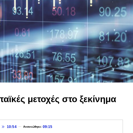
αϊκές μετοχές στο ξεκίνημα
10:54
09:15
Ανανεώθηκε: