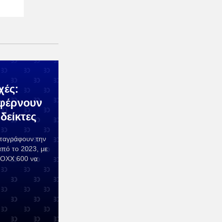
χές:
 φέρνουν
δείκτες
αταγράφουν την
πό το 2023, με
TOXX 600 να