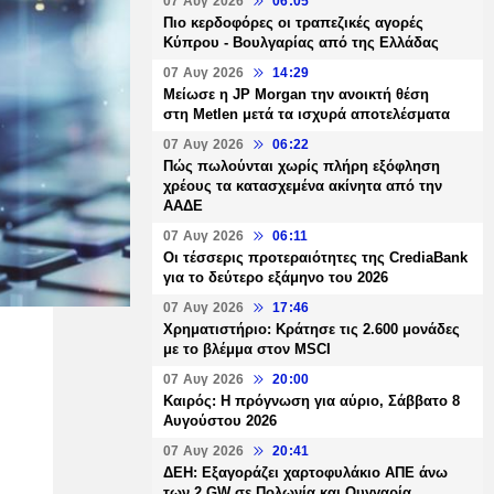
07 Αυγ 2026
06:05
Πιο κερδοφόρες οι τραπεζικές αγορές
Κύπρου - Βουλγαρίας από της Ελλάδας
07 Αυγ 2026
14:29
Μείωσε η JP Morgan την ανοικτή θέση
στη Metlen μετά τα ισχυρά αποτελέσματα
07 Αυγ 2026
06:22
Πώς πωλούνται χωρίς πλήρη εξόφληση
χρέους τα κατασχεμένα ακίνητα από την
ΑΑΔΕ
07 Αυγ 2026
06:11
Οι τέσσερις προτεραιότητες της CrediaBank
για το δεύτερο εξάμηνο του 2026
07 Αυγ 2026
17:46
Χρηματιστήριο: Κράτησε τις 2.600 μονάδες
με το βλέμμα στον MSCI
07 Αυγ 2026
20:00
Καιρός: Η πρόγνωση για αύριο, Σάββατο 8
Αυγούστου 2026
07 Αυγ 2026
20:41
ΔΕΗ: Εξαγοράζει χαρτοφυλάκιο ΑΠΕ άνω
των 2 GW σε Πολωνία και Ουγγαρία