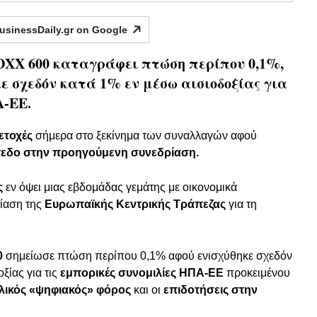
usinessDaily.gr on
Google
OXX 600 καταγράφει πτώση περίπου 0,1%,
ε σχεδόν κατά 1% εν μέσω αισιοδοξίας για
Α-ΕΕ.
ετοχές
σήμερα στο ξεκίνημα των συναλλαγών αφού
πεδο στην προηγούμενη συνεδρίαση.
ς
εν όψει μιας εβδομάδας γεμάτης με οικονομικά
ρίαση της
Ευρωπαϊκής Κεντρικής Τράπεζας
για τη
0
σημείωσε πτώση περίπου 0,1% αφού ενισχύθηκε σχεδόν
ίας για τις
εμπορικές συνομιλίες ΗΠΑ-ΕΕ
προκειμένου
λικός «ψηφιακός» φόρος
και οι
επιδοτήσεις στην