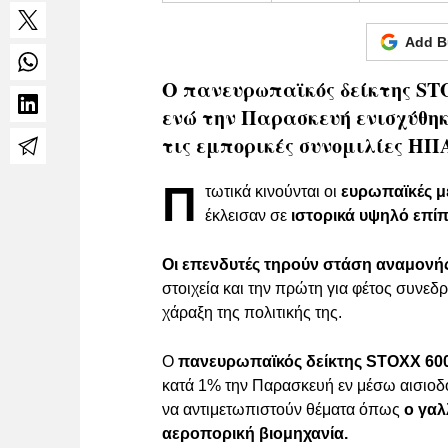
Add B
Ο πανευρωπαϊκός δείκτης ST
ενώ την Παρασκευή ενισχύθηκ
τις εμπορικές συνομιλίες ΗΠ
Π
τωτικά κινούνται οι
ευρωπαϊκές μ
έκλεισαν σε
ιστορικά υψηλό επί
Οι επενδυτές τηρούν στάση αναμονή
στοιχεία και την πρώτη για φέτος συνεδ
χάραξη της πολιτικής της.
Ο
πανευρωπαϊκός δείκτης STOXX 60
κατά 1% την Παρασκευή εν μέσω αισιοδοξ
να αντιμετωπιστούν θέματα όπως
ο γαλ
αεροπορική βιομηχανία.