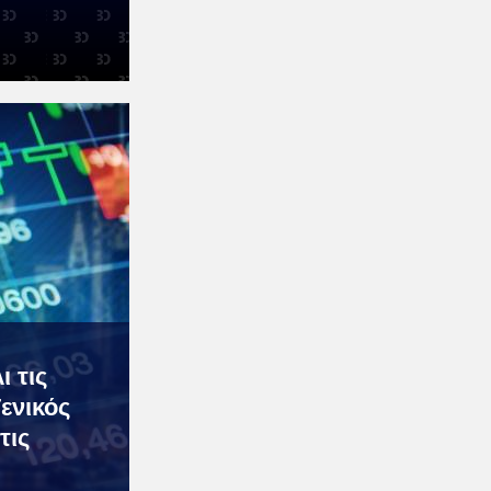
ι τις
ενικός
τις