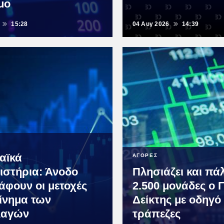
μο
15:28
04 Αυγ 2026
14:39
αϊκά
ΑΓΟΡΕΣ
ιστήρια: Άνοδο
Πλησιάζει και πάλ
άφουν οι μετοχές
2.500 μονάδες ο Γ
κίνημα των
Δείκτης με οδηγό 
λαγών
τράπεζες