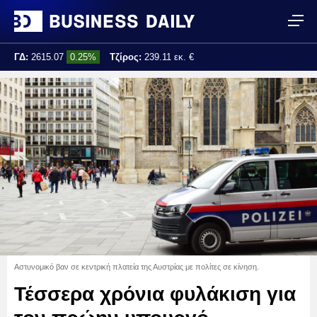
ΓΔ:
2615.07
0.25%
Τζίρος:
239.11 εκ. €
Τελ. ενημέρωση:
17:25:01
Αστυνομικό βαν σε κεντρική πλατεία της Αυστρίας με πολίτες σε κίνηση.
Τέσσερα χρόνια φυλάκιση για