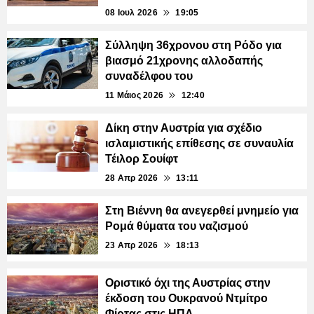
08 Ιουλ 2026
19:05
Σύλληψη 36χρονου στη Ρόδο για
βιασμό 21χρονης αλλοδαπής
συναδέλφου του
11 Μάιος 2026
12:40
Δίκη στην Αυστρία για σχέδιο
ισλαμιστικής επίθεσης σε συναυλία
Τέιλορ Σουίφτ
28 Απρ 2026
13:11
Στη Βιέννη θα ανεγερθεί μνημείο για
Ρομά θύματα του ναζισμού
23 Απρ 2026
18:13
Οριστικό όχι της Αυστρίας στην
έκδοση του Ουκρανού Ντμίτρο
Φίρτας στις ΗΠΑ