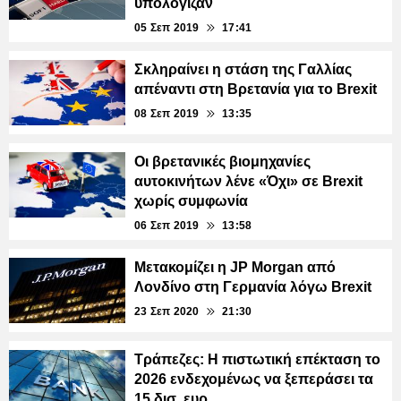
υπολόγιζαν
05 Σεπ 2019
17:41
Σκληραίνει η στάση της Γαλλίας
απέναντι στη Βρετανία για το Brexit
08 Σεπ 2019
13:35
Οι βρετανικές βιομηχανίες
αυτοκινήτων λένε «Όχι» σε Brexit
χωρίς συμφωνία
06 Σεπ 2019
13:58
Mετακομίζει η JP Morgan από
Λονδίνο στη Γερμανία λόγω Brexit
23 Σεπ 2020
21:30
Τράπεζες: H πιστωτική επέκταση το
2026 ενδεχομένως να ξεπεράσει τα
15 δισ. ευρ