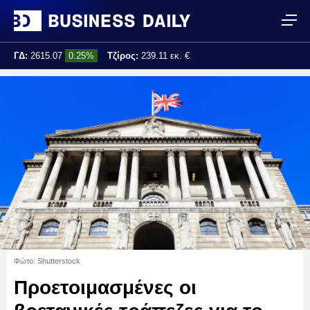
ΓΔ:
2615.07
0.25%
Τζίρος:
239.11 εκ. €
Τελ. ενημέρωση:
17:25:01
Φώτο: Shutterstock
Προετοιμασμένες οι