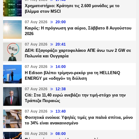
Χρηματιστήριο: Κράτησε τις 2.600 μονάδες με το
βλέμμα στον MSCI
07 Αυγ 2026
20:00
Καιρός: Η πρόγνωση για αύριο, Σάββατο 8 Αυγούστου
2026
07 Αυγ 2026
20:41
ΔΕΗ: Εξαγοράζει χαρτοφυλάκιο ΑΠΕ άνω των 2 GW σε
Πολωνία και Ουγγαρία
07 Αυγ 2026
14:00
Η Edison βλέπει τρίμηνο-ρεκόρ για τη HELLENiQ
ENERGY με «οδηγό» τη διύλιση
07 Αυγ 2026
12:38
Citi: Στα 11,40 ευρώ ανεβάζει την τιμή-στόχο για την
Τράπεζα Πειραιώς
07 Αυγ 2026
13:40
Φοιτητικά ενοίκια: Υψηλές τιμές για παλιά σπίτια, μόνο
το 34% είναι ανακαινισμένο
08 Αυγ 2026
08:00