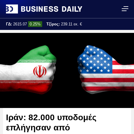
ΓΔ:
2615.07
0.25%
Τζίρος:
239.11 εκ. €
Τελ. ενημέρωση:
17:25:01
Ιράν: 82.000 υποδομές
επλήγησαν από