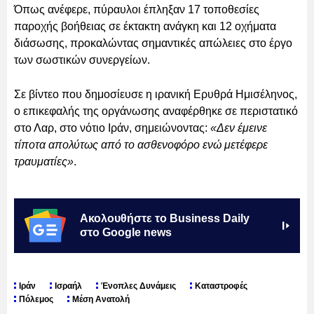
Όπως ανέφερε, πύραυλοι έπληξαν 17 τοποθεσίες
παροχής βοήθειας σε έκτακτη ανάγκη και 12 οχήματα
διάσωσης, προκαλώντας σημαντικές απώλειες στο έργο
των σωστικών συνεργείων.
Σε βίντεο που δημοσίευσε η ιρανική Ερυθρά Ημισέληνος,
ο επικεφαλής της οργάνωσης αναφέρθηκε σε περιστατικό
στο Λαρ, στο νότιο Ιράν, σημειώνοντας:
«Δεν έμεινε
τίποτα απολύτως από το ασθενοφόρο ενώ μετέφερε
τραυματίες»
.
Ακολουθήστε το Business Daily
στο Google news
Ιράν
Ισραήλ
Ένοπλες Δυνάμεις
Καταστροφές
Πόλεμος
Μέση Ανατολή