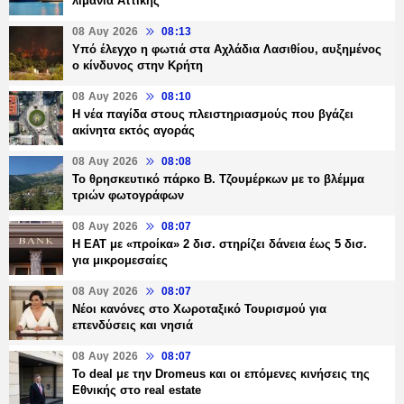
λιμάνια Αττικής
08 Αυγ 2026
08:13
Υπό έλεγχο η φωτιά στα Αχλάδια Λασιθίου, αυξημένος
ο κίνδυνος στην Κρήτη
08 Αυγ 2026
08:10
Η νέα παγίδα στους πλειστηριασμούς που βγάζει
ακίνητα εκτός αγοράς
08 Αυγ 2026
08:08
Το θρησκευτικό πάρκο Β. Τζουμέρκων με το βλέμμα
τριών φωτογράφων
08 Αυγ 2026
08:07
Η ΕΑΤ με «προίκα» 2 δισ. στηρίζει δάνεια έως 5 δισ.
για μικρομεσαίες
08 Αυγ 2026
08:07
Νέοι κανόνες στο Χωροταξικό Τουρισμού για
επενδύσεις και νησιά
08 Αυγ 2026
08:07
Το deal με την Dromeus και οι επόμενες κινήσεις της
Εθνικής στο real estate