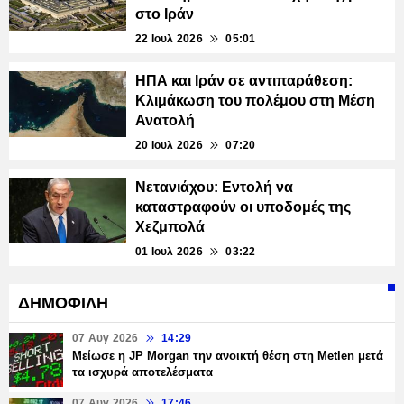
στο Ιράν
22 Ιουλ 2026
05:01
ΗΠΑ και Ιράν σε αντιπαράθεση:
Κλιμάκωση του πολέμου στη Μέση
Ανατολή
20 Ιουλ 2026
07:20
Νετανιάχου: Εντολή να
καταστραφούν οι υποδομές της
Χεζμπολά
01 Ιουλ 2026
03:22
ΔΗΜΟΦΙΛΗ
07 Αυγ 2026
14:29
Μείωσε η JP Morgan την ανοικτή θέση στη Metlen μετά
τα ισχυρά αποτελέσματα
07 Αυγ 2026
17:46