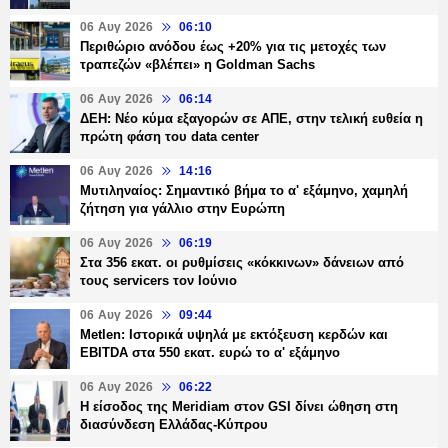
06 Αυγ 2026
06:10
Περιθώριο ανόδου έως +20% για τις μετοχές των
τραπεζών «βλέπει» η Goldman Sachs
06 Αυγ 2026
06:14
ΔΕΗ: Νέο κύμα εξαγορών σε ΑΠΕ, στην τελική ευθεία η
πρώτη φάση του data center
06 Αυγ 2026
14:16
Μυτιληναίος: Σημαντικό βήμα το α' εξάμηνο, χαμηλή
ζήτηση για γάλλιο στην Ευρώπη
06 Αυγ 2026
06:19
Στα 356 εκατ. οι ρυθμίσεις «κόκκινων» δάνειων από
τους servicers τον Ιούνιο
06 Αυγ 2026
09:44
Metlen: Ιστορικά υψηλά με εκτόξευση κερδών και
EBITDA στα 550 εκατ. ευρώ το α' εξάμηνο
06 Αυγ 2026
06:22
Η είσοδος της Meridiam στον GSI δίνει ώθηση στη
διασύνδεση Ελλάδας-Κύπρου