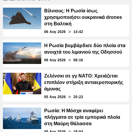
Βίλνιους: Η Ρωσία ίσως
χρησιμοποιήσει ουκρανικά drones
στη Βαλτική
06 Αυγ 2026
14:42
Η Ρωσία βομβάρδισε δύο πλοία στα
ανοιχτά του λιμανιού της Οδησσού
06 Αυγ 2026
08:16
Ζελένσκι σε γγ ΝΑΤΟ: Χρειάζεται
επιπλέον στήριξη αντιαεροπορικής
άμυνας
05 Αυγ 2026
20:22
Ρωσία: Η Μόσχα αναφέρει
πλήγματα σε τρία εμπορικά πλοία
στη Μαύρη Θάλασσα
05 Αυγ 2026
19:04