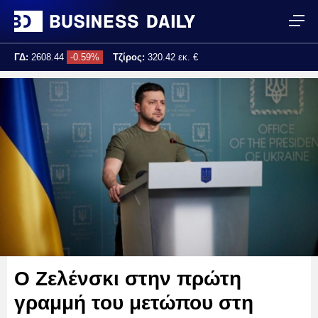
ΓΔ:
2608.44
-0.59%
Τζίρος:
320.42 εκ. €
Τελ. ενημέρωση:
17:25:02
Ο Ζελένσκι στην πρώτη
γραμμή του μετώπου στη