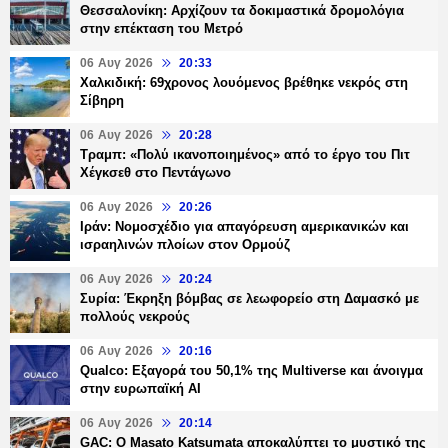
Θεσσαλονίκη: Αρχίζουν τα δοκιμαστικά δρομολόγια
στην επέκταση του Μετρό
06 Αυγ 2026
20:33
Χαλκιδική: 69χρονος λουόμενος βρέθηκε νεκρός στη
Σίβηρη
06 Αυγ 2026
20:28
Τραμπ: «Πολύ ικανοποιημένος» από το έργο του Πιτ
Χέγκσεθ στο Πεντάγωνο
06 Αυγ 2026
20:26
Ιράν: Νομοσχέδιο για απαγόρευση αμερικανικών και
ισραηλινών πλοίων στον Ορμούζ
06 Αυγ 2026
20:24
Συρία: Έκρηξη βόμβας σε λεωφορείο στη Δαμασκό με
πολλούς νεκρούς
06 Αυγ 2026
20:16
Qualco: Εξαγορά του 50,1% της Multiverse και άνοιγμα
στην ευρωπαϊκή AI
06 Αυγ 2026
20:14
GAC: Ο Masato Katsumata αποκαλύπτει το μυστικό της